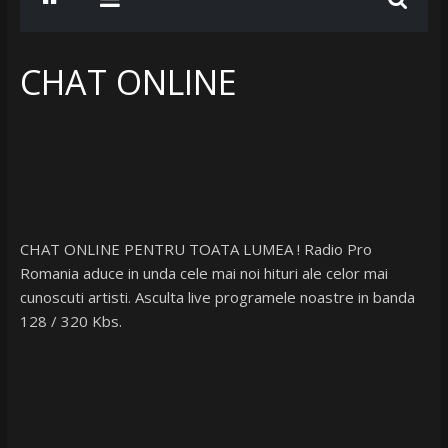
www.radiobelea.ro
SE
CHAT ONLINE
ASCULTA
HITURILE
LA
Radio
Belea
Romania
|
www.radiobelea.ro
CHAT ONLINE PENTRU TOATA LUMEA ! Radio Pro
Romania aduce in unda cele mai noi hituri ale celor mai
cunoscuti artisti. Asculta live programele noastre in banda
128 / 320 Kbs.