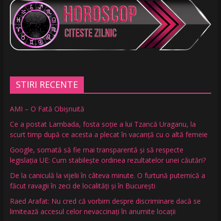
STIRI RECENTE
AMI – O Fată Obişnuită
Ce a postat Lambada, fosta soție a lui Tzancă Uraganu, la
scurt timp după ce acesta a plecat în vacanță cu o altă femeie
Google, somată să fie mai transparentă și să respecte
legislația UE: Cum stabilește ordinea rezultatelor unei căutări?
De la caniculă la vijelii în câteva minute. O furtună puternică a
făcut ravagii în zeci de localități și în București
Raed Arafat: Nu cred că vorbim despre discriminare dacă se
limitează accesul celor nevaccinați în anumite locații