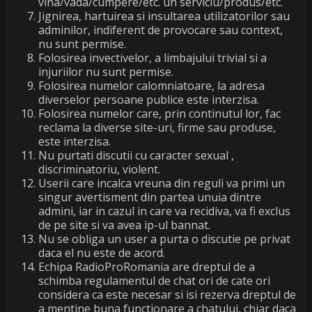
vina/vada/cumpere/etc. un serviciu/produs/etc.
Jignirea, hartuirea si insultarea utilizatorilor sau
adminilor, indiferent de provocare sau context,
nu sunt permise.
Folosirea invectivelor, a limbajului trivial si a
injuriilor nu sunt permise.
Folosirea numelor calomniatoare, la adresa
diverselor persoane publice este interzisa.
Folosirea numelor care, prin continutul lor, fac
reclama la diverse site-uri, firme sau produse,
este interzisa.
Nu purtati discutii cu caracter sexual ,
discriminatoriu, violent.
Userii care incalca vreuna din reguli va primi un
singur avertisment din partea unuia dintre
admini, iar in cazul in care va recidiva, va fi exclus
de pe site si va avea ip-ul bannat.
Nu se obliga un user a purta o discutie pe privat
daca el nu este de acord.
Echipa RadioProRomania are dreptul de a
schimba regulamentul de chat ori de cate ori
considera ca este necesar si isi rezerva dreptul de
a mentine buna functionare a chatului, chiar daca