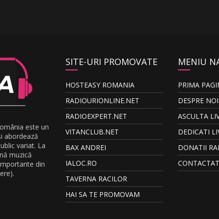
SITE-URI PROMOVATE
MENIU N
HOSTEASY ROMANIA
PRIMA PAGI
RADIOURIONLINE.NET
DESPRE NOI
RADIOEXPERT.NET
ASCULTA LI
România este un
VITANCLUB.NET
DEDICATI LI
și abordează
blic variat. La
BAX ANDREI
DONATII RA
ună muzică
IALOC.RO
CONTACTAT
 importante din
ere).
TAVERNA RACILOR
HAI SA TE PROMOVAM