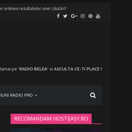
e ordinea rezultatelor unei căutări?
de localități și în București
 nevaccinați în anumite locații
ta a plecat în vacanță cu o altă femeie
Ramai pe
'RADIO BELEA'
si
ASCULTA CE-TI PLACE !
IUNI RADIO PRO
RECOMANDAM HOSTEASY.RO