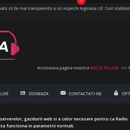
x
tă să fie mai transparentă și să respecte legislația UE: Cum stabileșt
ă la vijelii în câteva minute. O furtună puternică a făcut ravagii în zeci 
 Nu cred că vorbim despre discriminare dacă se limitează accesul celor
ă Obişnuită
Lambada, fosta soție a lui Tzancă Uraganu, la scurt timp după ce aces
Acceseaza pagina noastra
ASCULTA LIVE
->> 
 LIVE
DONEAZA
CONTACTATI-NE
OPT
i serverelor, gazduirii web si a celor necesare pentru ca Radio
ta functiona in parametrii normali.