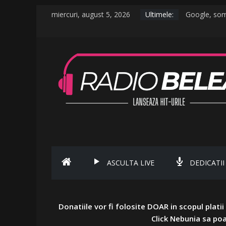
miercuri, august 5, 2026
Ultimele:
Google, soma
De la canicul
Raed Arafat:
AMI – O Fat
Ce a postat 
ASCULTA LIVE
DEDICATII
Donatiile vor fi folosite DOAR in scopul plati
Click Nebunia sa poa