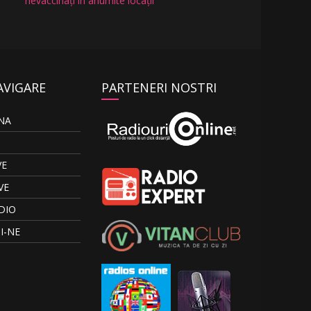
nevaccinați în anumite locații
AVIGARE
PARTENERI NOSTRI
NA
VE
VE
DIO
I-NE