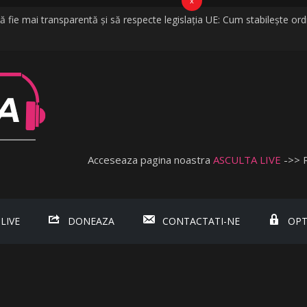
x
fie mai transparentă și să respecte legislația UE: Cum stabilește ordi
ijelii în câteva minute. O furtună puternică a făcut ravagii în zeci de loc
ed că vorbim despre discriminare dacă se limitează accesul celor neva
şnuită
da, fosta soție a lui Tzancă Uraganu, la scurt timp după ce acesta a 
Acceseaza pagina noastra
ASCULTA LIVE
->> 
 LIVE
DONEAZA
CONTACTATI-NE
OPT