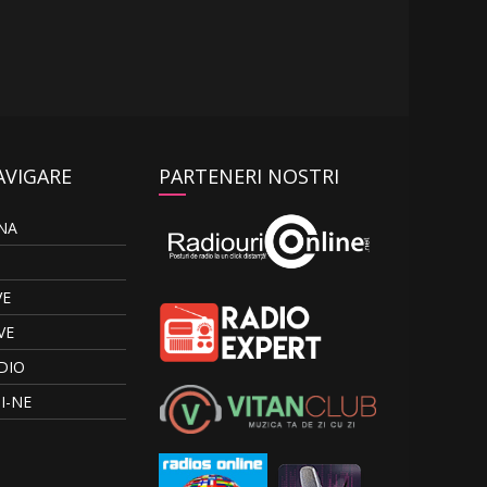
AVIGARE
PARTENERI NOSTRI
NA
VE
VE
DIO
I-NE