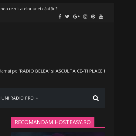
nea rezultatelor unei căutări?
alități și în București
ccinați în anumite locații
plecat în vacanță cu o altă femeie
Ramai pe
'RADIO BELEA'
si
ASCULTA CE-TI PLACE !
IUNI RADIO PRO
RECOMANDAM HOSTEASY.RO