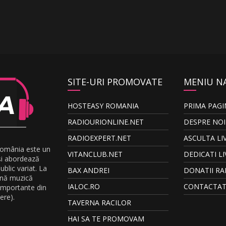
SITE-URI PROMOVATE
MENIU N
HOSTEASY ROMANIA
PRIMA PAGI
RADIOURIONLINE.NET
DESPRE NOI
RADIOEXPERT.NET
ASCULTA LI
România este un
VITANCLUB.NET
DEDICATI LI
și abordează
blic variat. La
BAX ANDREI
DONATII RA
ună muzică
IALOC.RO
CONTACTAT
 importante din
ere).
TAVERNA RACILOR
HAI SA TE PROMOVAM