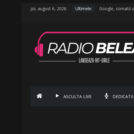
joi, august 6, 2026
Ultimele:
Google, somată să 
De la caniculă la v
Raed Arafat: Nu cr
AMI – O Fată Obi
Ce a postat Lamba
ASCULTA LIVE
DEDICATII