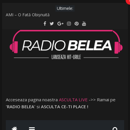
Ultimele:
Raed Arafat: Nu cred că vorbim despre discriminare dacă se
limitează accesul celor nevaccinați în anumite locații
AMI – O Fată Obişnuită
Ce a postat Lambada, fosta soție a lui Tzancă Uraganu, la
scurt timp după ce acesta a plecat în vacanță cu o altă femeie
Google, somată să fie mai transparentă și să respecte
legislația UE: Cum stabilește ordinea rezultatelor unei căutări?
De la caniculă la vijelii în câteva minute. O furtună puternică a
făcut ravagii în zeci de localități și în București
Acceseaza pagina noastra
ASCULTA LIVE
->> Ramai pe
'RADIO BELEA'
si
ASCULTA CE-TI PLACE !