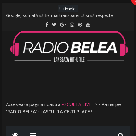
Ultimele:
Google, somată să fie mai transparentă și să respecte
legislația UE: Cum stabilește ordinea rezultatelor unei căutări?
De la caniculă la vijelii în câteva minute. O furtună puternică a
făcut ravagii în zeci de localități și în București
Raed Arafat: Nu cred că vorbim despre discriminare dacă se
limitează accesul celor nevaccinați în anumite locații
AMI – O Fată Obişnuită
Ce a postat Lambada, fosta soție a lui Tzancă Uraganu, la
scurt timp după ce acesta a plecat în vacanță cu o altă femeie
Acceseaza pagina noastra
ASCULTA LIVE
->> Ramai pe
'RADIO BELEA'
si
ASCULTA CE-TI PLACE !