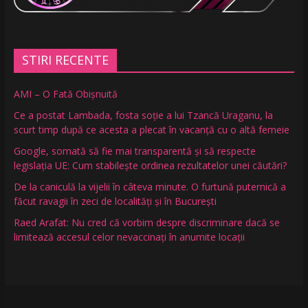
STIRI RECENTE
AMI – O Fată Obişnuită
Ce a postat Lambada, fosta soție a lui Tzancă Uraganu, la
scurt timp după ce acesta a plecat în vacanță cu o altă femeie
Google, somată să fie mai transparentă și să respecte
legislația UE: Cum stabilește ordinea rezultatelor unei căutări?
De la caniculă la vijelii în câteva minute. O furtună puternică a
făcut ravagii în zeci de localități și în București
Raed Arafat: Nu cred că vorbim despre discriminare dacă se
limitează accesul celor nevaccinați în anumite locații