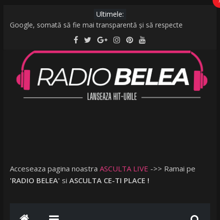
Ultimele:
Google, somată să fie mai transparentă și să respecte
legislația UE: Cum stabilește ordinea rezultatelor unei căutări?
De la caniculă la vijelii în câteva minute. O furtună puternică a
făcut ravagii în zeci de localități și în București
Raed Arafat: Nu cred că vorbim despre discriminare dacă se
limitează accesul celor nevaccinați în anumite locații
AMI – O Fată Obişnuită
Ce a postat Lambada, fosta soție a lui Tzancă Uraganu, la
scurt timp după ce acesta a plecat în vacanță cu o altă femeie
Acceseaza pagina noastra
ASCULTA LIVE
->> Ramai pe
'RADIO BELEA'
si
ASCULTA CE-TI PLACE !