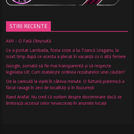
STIRI RECENTE
AMI – O Fată Obişnuită
Ce a postat Lambada, fosta soție a lui Tzancă Uraganu, la
scurt timp după ce acesta a plecat în vacanță cu o altă femeie
Google, somată să fie mai transparentă și să respecte
legislația UE: Cum stabilește ordinea rezultatelor unei căutări?
De la caniculă la vijelii în câteva minute. O furtună puternică a
făcut ravagii în zeci de localități și în București
Raed Arafat: Nu cred că vorbim despre discriminare dacă se
limitează accesul celor nevaccinați în anumite locații