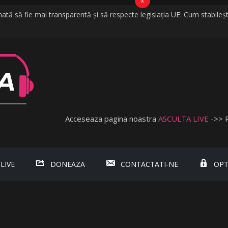
x
tă să fie mai transparentă și să respecte legislația UE: Cum stabileșt
ă la vijelii în câteva minute. O furtună puternică a făcut ravagii în zeci 
 Nu cred că vorbim despre discriminare dacă se limitează accesul celor
ă Obişnuită
Lambada, fosta soție a lui Tzancă Uraganu, la scurt timp după ce aces
Acceseaza pagina noastra
ASCULTA LIVE
->> 
 LIVE
DONEAZA
CONTACTATI-NE
OPT
.ro