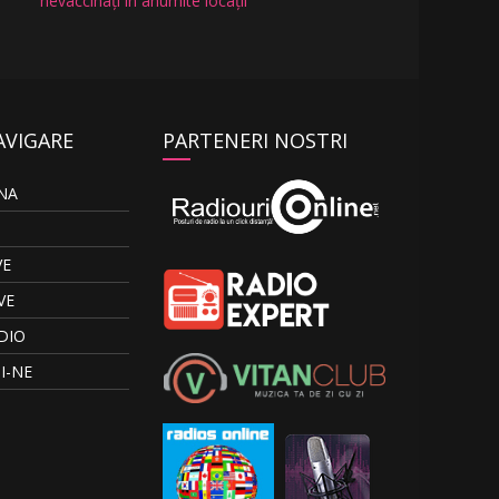
nevaccinați în anumite locații
AVIGARE
PARTENERI NOSTRI
NA
VE
VE
DIO
I-NE