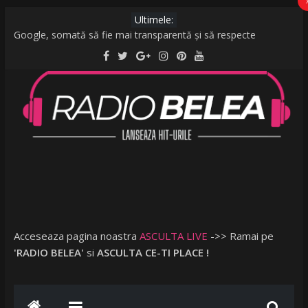
Ultimele:
Google, somată să fie mai transparentă și să respecte
legislația UE: Cum stabilește ordinea rezultatelor unei căutări?
De la caniculă la vijelii în câteva minute. O furtună puternică a
făcut ravagii în zeci de localități și în București
Raed Arafat: Nu cred că vorbim despre discriminare dacă se
limitează accesul celor nevaccinați în anumite locații
AMI – O Fată Obişnuită
Ce a postat Lambada, fosta soție a lui Tzancă Uraganu, la
scurt timp după ce acesta a plecat în vacanță cu o altă femeie
Acceseaza pagina noastra
ASCULTA LIVE
->> Ramai pe
'RADIO BELEA'
si
ASCULTA CE-TI PLACE !