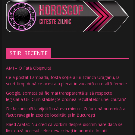
STIRI RECENTE
AMI – O Fată Obişnuită
Ce a postat Lambada, fosta soție a lui Tzancă Uraganu, la
scurt timp după ce acesta a plecat în vacanță cu o altă femeie
Google, somată să fie mai transparentă și să respecte
legislația UE: Cum stabilește ordinea rezultatelor unei căutări?
De la caniculă la vijelii în câteva minute. O furtună puternică a
făcut ravagii în zeci de localități și în București
Raed Arafat: Nu cred că vorbim despre discriminare dacă se
limitează accesul celor nevaccinați în anumite locații