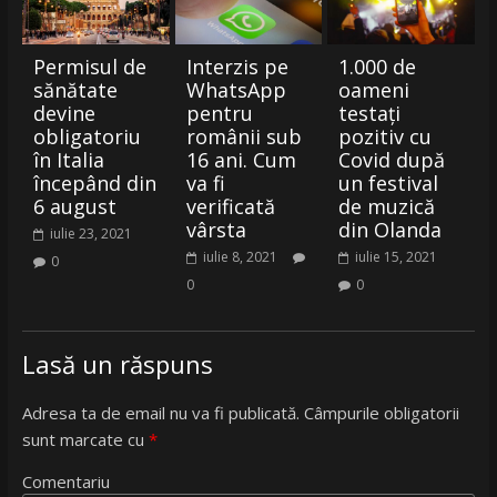
Permisul de
Interzis pe
1.000 de
sănătate
WhatsApp
oameni
devine
pentru
testați
obligatoriu
românii sub
pozitiv cu
în Italia
16 ani. Cum
Covid după
începând din
va fi
un festival
6 august
verificată
de muzică
vârsta
din Olanda
iulie 23, 2021
iulie 8, 2021
iulie 15, 2021
0
0
0
Lasă un răspuns
Adresa ta de email nu va fi publicată.
Câmpurile obligatorii
sunt marcate cu
*
Comentariu