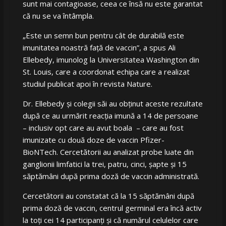
sunt mai contagioase, ceea ce însă nu este garantat
că nu se va întâmpla.
„Este un semn bun pentru cât de durabilă este
imunitatea noastră față de vaccin”, a spus Ali
Ellebedy, imunolog la Universitatea Washington din
St. Louis, care a coordonat echipa care a realizat
studiul publicat apoi în revista Nature.
Dr. Ellebedy și colegii săi au obținut aceste rezultate
după ce au urmărit reacția imună a 14 de persoane
– inclusiv opt care au avut boala – care au fost
imunizate cu două doze de vaccin Pfizer-
BioNTech. Cercetătorii au analizat probe luate din
ganglionii limfatici la trei, patru, cinci, șapte și 15
săptămâni după prima doză de vaccin administrată.
Cercetătorii au constatat că la 15 săptămâni după
prima doză de vaccin, centrul germinal era încă activ
la toți cei 14 participanți și că numărul celulelor care