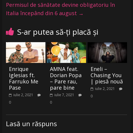
Permisul de sănătate devine obligatoriu în
Italia începând din 6 august
→
S-ar putea să-ți placă și
Enrique
AMNA feat.
Eneli –
Iglesias ft.
Dorian Popa
Chasing You
Farruko Me
– Pare rau,
| piesă nouă
Pase
pare bine
iulie 2, 2021
iulie 2, 2021
iulie 7, 2021
0
0
0
Lasă un răspuns