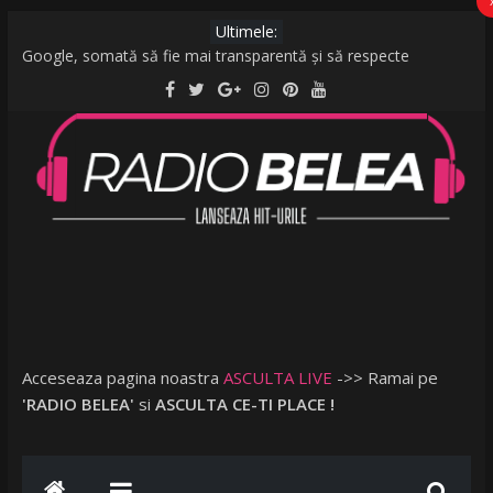
Ultimele:
Google, somată să fie mai transparentă și să respecte
legislația UE: Cum stabilește ordinea rezultatelor unei căutări?
De la caniculă la vijelii în câteva minute. O furtună puternică a
făcut ravagii în zeci de localități și în București
Raed Arafat: Nu cred că vorbim despre discriminare dacă se
limitează accesul celor nevaccinați în anumite locații
AMI – O Fată Obişnuită
Ce a postat Lambada, fosta soție a lui Tzancă Uraganu, la
scurt timp după ce acesta a plecat în vacanță cu o altă femeie
Acceseaza pagina noastra
ASCULTA LIVE
->> Ramai pe
'RADIO BELEA'
si
ASCULTA CE-TI PLACE !