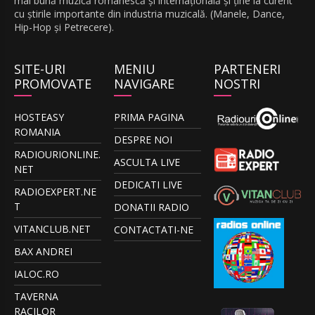
mai bună muzică românescă și internațională și ține la curent
cu știrile importante din industria muzicală. (Manele, Dance,
Hip-Hop și Petrecere).
SITE-URI
MENIU
PARTENERI
PROMOVATE
NAVIGARE
NOSTRI
HOSTEASY
PRIMA PAGINA
ROMANIA
DESPRE NOI
RADIOURIONLINE.
ASCULTA LIVE
NET
DEDICATI LIVE
RADIOEXPERT.NE
T
DONATII RADIO
VITANCLUB.NET
CONTACTATI-NE
BAX ANDREI
IALOC.RO
TAVERNA
RACILOR