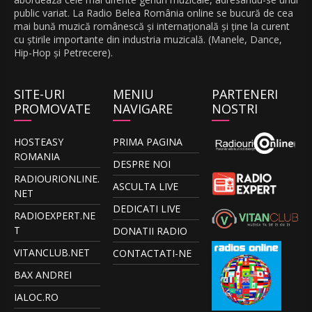
public variat. La Radio Belea România online se bucură de cea
mai bună muzică românescă și internațională și ține la curent
cu știrile importante din industria muzicală. (Manele, Dance,
Hip-Hop și Petrecere).
SITE-URI
MENIU
PARTENERI
PROMOVATE
NAVIGARE
NOSTRI
HOSTEASY
PRIMA PAGINA
ROMANIA
DESPRE NOI
RADIOURIONLINE.
ASCULTA LIVE
NET
DEDICATI LIVE
RADIOEXPERT.NE
T
DONATII RADIO
VITANCLUB.NET
CONTACTATI-NE
BAX ANDREI
IALOC.RO