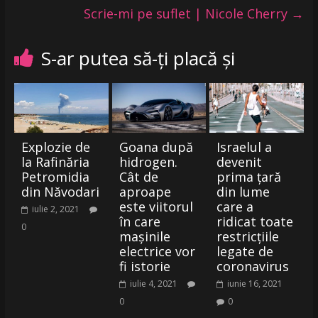
Scrie-mi pe suflet | Nicole Cherry
→
S-ar putea să-ți placă și
Explozie de
Goana după
Israelul a
la Rafinăria
hidrogen.
devenit
Petromidia
Cât de
prima ţară
din Năvodari
aproape
din lume
este viitorul
care a
iulie 2, 2021
în care
ridicat toate
0
mașinile
restricțiile
electrice vor
legate de
fi istorie
coronavirus
iulie 4, 2021
iunie 16, 2021
0
0