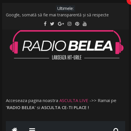
Ultimele:
Google, somată să fie mai transparentă și să respecte
legislația UE: Cum stabilește ordinea rezultatelor unei căutări?
De la caniculă la vijelii în câteva minute. O furtună puternică a
făcut ravagii în zeci de localități și în București
Raed Arafat: Nu cred că vorbim despre discriminare dacă se
limitează accesul celor nevaccinați în anumite locații
AMI – O Fată Obişnuită
Ce a postat Lambada, fosta soție a lui Tzancă Uraganu, la
scurt timp după ce acesta a plecat în vacanță cu o altă femeie
Acceseaza pagina noastra
ASCULTA LIVE
->> Ramai pe
'RADIO BELEA'
si
ASCULTA CE-TI PLACE !