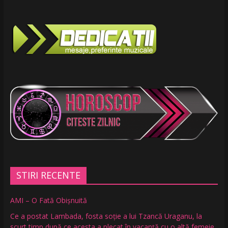
STIRI RECENTE
AMI – O Fată Obişnuită
Ce a postat Lambada, fosta soție a lui Tzancă Uraganu, la
scurt timp după ce acesta a plecat în vacanță cu o altă femeie