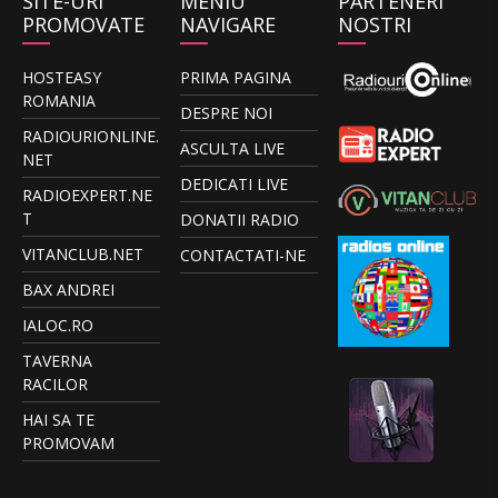
SITE-URI
MENIU
PARTENERI
PROMOVATE
NAVIGARE
NOSTRI
HOSTEASY
PRIMA PAGINA
ROMANIA
DESPRE NOI
RADIOURIONLINE.
ASCULTA LIVE
NET
DEDICATI LIVE
RADIOEXPERT.NE
T
DONATII RADIO
VITANCLUB.NET
CONTACTATI-NE
BAX ANDREI
IALOC.RO
TAVERNA
RACILOR
HAI SA TE
PROMOVAM