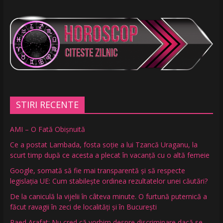
STIRI RECENTE
AMI – O Fată Obişnuită
Ce a postat Lambada, fosta soție a lui Tzancă Uraganu, la
scurt timp după ce acesta a plecat în vacanță cu o altă femeie
Google, somată să fie mai transparentă și să respecte
legislația UE: Cum stabilește ordinea rezultatelor unei căutări?
De la caniculă la vijelii în câteva minute. O furtună puternică a
făcut ravagii în zeci de localități și în București
Raed Arafat: Nu cred că vorbim despre discriminare dacă se