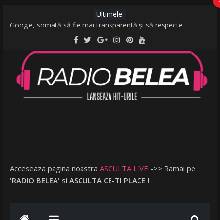
Ultimele:
Google, somată să fie mai transparentă și să respecte
legislația UE: Cum stabilește ordinea rezultatelor unei căutări?
De la caniculă la vijelii în câteva minute. O furtună puternică a
făcut ravagii în zeci de localități și în București
Raed Arafat: Nu cred că vorbim despre discriminare dacă se
limitează accesul celor nevaccinați în anumite locații
AMI – O Fată Obişnuită
Ce a postat Lambada, fosta soție a lui Tzancă Uraganu, la
scurt timp după ce acesta a plecat în vacanță cu o altă femeie
Acceseaza pagina noastra
ASCULTA LIVE
->> Ramai pe
'RADIO BELEA'
si
ASCULTA CE-TI PLACE !