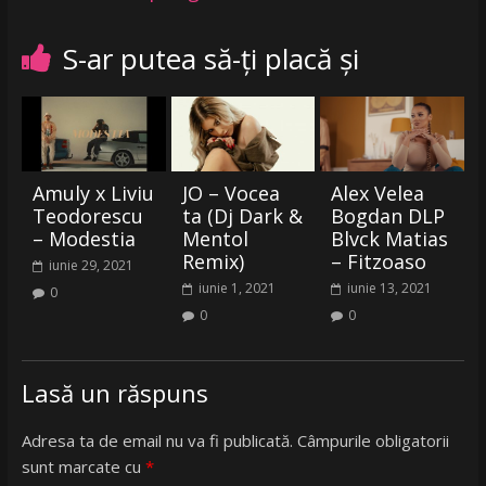
S-ar putea să-ți placă și
Amuly x Liviu
JO – Vocea
Alex Velea
Teodorescu
ta (Dj Dark &
Bogdan DLP
– Modestia
Mentol
Blvck Matias
Remix)
– Fitzoaso
iunie 29, 2021
iunie 1, 2021
iunie 13, 2021
0
0
0
Lasă un răspuns
Adresa ta de email nu va fi publicată.
Câmpurile obligatorii
sunt marcate cu
*