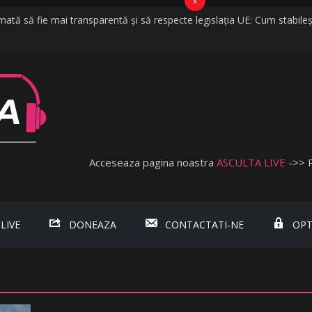
x
ată să fie mai transparentă și să respecte legislația UE: Cum stabileș
lă la vijelii în câteva minute. O furtună puternică a făcut ravagii în zeci 
: Nu cred că vorbim despre discriminare dacă se limitează accesul celo
tă Obişnuită
 Lambada, fosta soție a lui Tzancă Uraganu, la scurt timp după ce ace
Acceseaza pagina noastra
ASCULTA LIVE
->> 
 LIVE
DONEAZA
CONTACTATI-NE
OPT
.ro