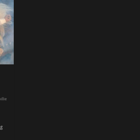
illie
ag