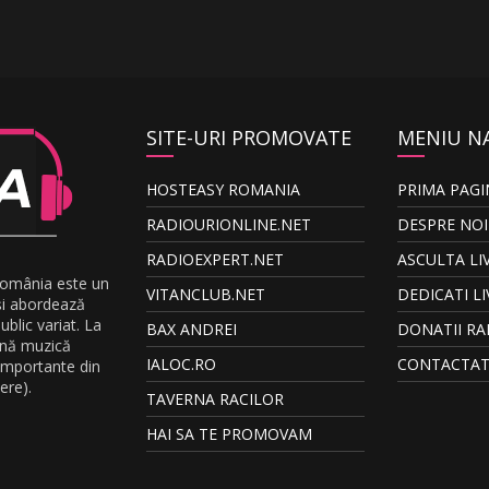
SITE-URI PROMOVATE
MENIU N
HOSTEASY ROMANIA
PRIMA PAGI
RADIOURIONLINE.NET
DESPRE NOI
RADIOEXPERT.NET
ASCULTA LI
România este un
VITANCLUB.NET
DEDICATI LI
și abordează
blic variat. La
BAX ANDREI
DONATII RA
ună muzică
IALOC.RO
CONTACTAT
 importante din
ere).
TAVERNA RACILOR
HAI SA TE PROMOVAM