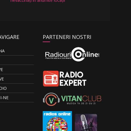
nevaccinați în anumite locații
AVIGARE
PARTENERI NOSTRI
NA
VE
VE
DIO
I-NE