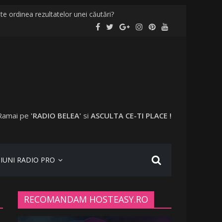
te ordinea rezultatelor unei căutări?
de localități și în București
r nevaccinați în anumite locații
sta a plecat în vacanță cu o altă femeie
Ramai pe
'RADIO BELEA'
si
ASCULTA CE-TI PLACE !
IUNI RADIO PRO
RECOMANDAM HOSTEASY.RO