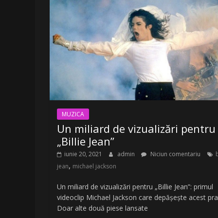
LA
Radio
Belea
Romania
|
www.radiobelea.ro
MUZICA
Un miliard de vizualizări pentru
„Billie Jean”
iunie 20, 2021
admin
Niciun comentariu
b
,
jean
michael jackson
Un miliard de vizualizări pentru „Billie Jean”: primul
videoclip Michael Jackson care depăşeşte acest pr
Doar alte două piese lansate