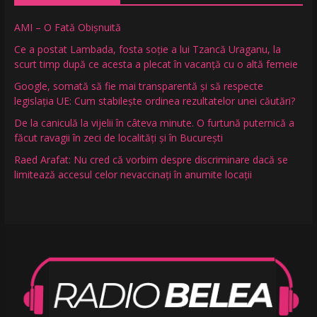
AMI – O Fată Obişnuită
Ce a postat Lambada, fosta soție a lui Tzancă Uraganu, la
scurt timp după ce acesta a plecat în vacanță cu o altă femeie
Google, somată să fie mai transparentă și să respecte
legislația UE: Cum stabilește ordinea rezultatelor unei căutări?
De la caniculă la vijelii în câteva minute. O furtună puternică a
făcut ravagii în zeci de localități și în București
Raed Arafat: Nu cred că vorbim despre discriminare dacă se
limitează accesul celor nevaccinați în anumite locații