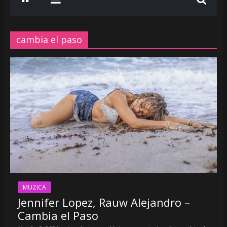
www.radiobelea.ro
SE
ASCULTA
cambia el paso
HITURILE
LA
Radio
Belea
Romania
|
www.radiobelea.ro
MUZICA
Jennifer Lopez, Rauw Alejandro –
Cambia el Paso