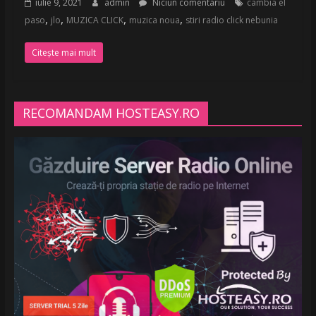
iulie 9, 2021
admin
Niciun comentariu
cambia el
,
,
,
,
paso
jlo
MUZICA CLICK
muzica noua
stiri radio click nebunia
Citește mai mult
RECOMANDAM HOSTEASY.RO