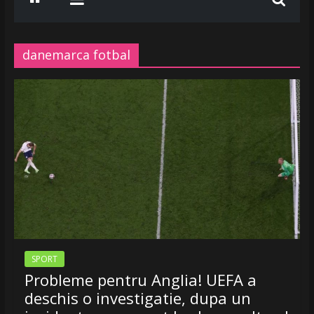
www.radiobelea.ro
SE
ASCULTA
danemarca fotbal
HITURILE
LA
Radio
Belea
Romania
|
www.radiobelea.ro
SPORT
Probleme pentru Anglia! UEFA a
deschis o investigatie, dupa un