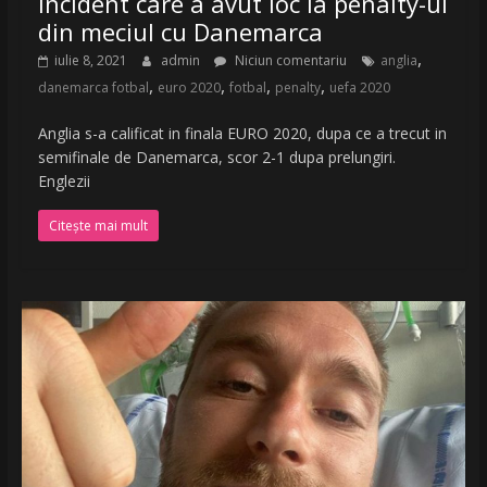
incident care a avut loc la penalty-ul
din meciul cu Danemarca
,
iulie 8, 2021
admin
Niciun comentariu
anglia
,
,
,
,
danemarca fotbal
euro 2020
fotbal
penalty
uefa 2020
Anglia s-a calificat in finala EURO 2020, dupa ce a trecut in
semifinale de Danemarca, scor 2-1 dupa prelungiri.
Englezii
Citește mai mult