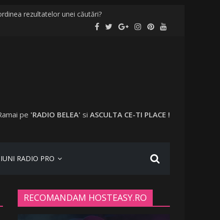
rdinea rezultatelor unei căutări?
localități și în București
evaccinați în anumite locații
 a plecat în vacanță cu o altă femeie
Ramai pe
'RADIO BELEA'
si
ASCULTA CE-TI PLACE !
IUNI RADIO PRO
RECOMANDAM HOSTEASY.RO