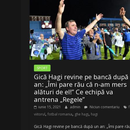
LA
Radio
Belea
Romania
|
www.radiobelea.ro
SPORT
Gică Hagi revine pe bancă după
an: „Îmi pare rău că n-am mers
alături de el!” Ce echipă va
antrena „Regele”
iunie 15, 2021
admin
Niciun comentariu
f
,
,
,
viitorul
fotbal romania
ghe hagi
hagi
Gică Hagi revine pe bancă după un an: „Îmi pare ră