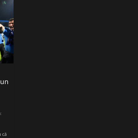
 un
c
u că