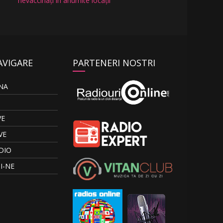
nevaccinați în anumite locații
AVIGARE
PARTENERI NOSTRI
NA
VE
VE
DIO
I-NE