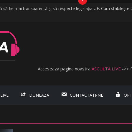
x
să fie mai transparentă și să respecte legislația UE: Cum stabilește o
a vijelii în câteva minute. O furtună puternică a făcut ravagii în zeci de 
 cred că vorbim despre discriminare dacă se limitează accesul celor n
bişnuită
bada, fosta soție a lui Tzancă Uraganu, la scurt timp după ce acesta
Acceseaza pagina noastra
ASCULTA LIVE
->> 
 LIVE
DONEAZA
CONTACTATI-NE
OPT
.ro