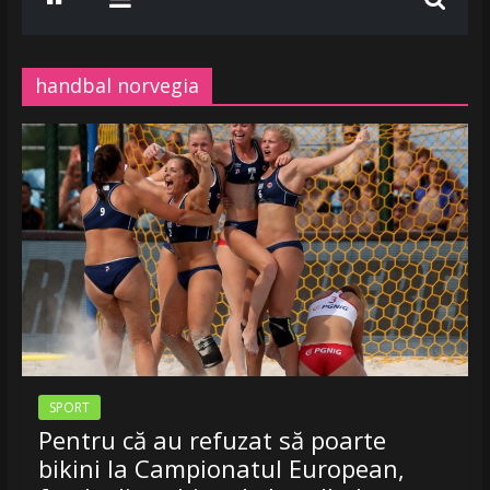
www.radiobelea.ro
SE
ASCULTA
handbal norvegia
HITURILE
LA
Radio
Belea
Romania
|
www.radiobelea.ro
SPORT
Pentru că au refuzat să poarte
bikini la Campionatul European,