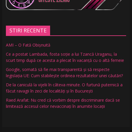
STIRI RECENTE
AMI – O Fată Obişnuită
Ce a postat Lambada, fosta soție a lui Tzancă Uraganu, la
scurt timp după ce acesta a plecat în vacanță cu o altă femeie
Google, somată să fie mai transparentă și să respecte
legislația UE: Cum stabilește ordinea rezultatelor unei căutări?
De la caniculă la vijelii în câteva minute. O furtună puternică a
făcut ravagii în zeci de localități și în București
Raed Arafat: Nu cred că vorbim despre discriminare dacă se
limitează accesul celor nevaccinați în anumite locații