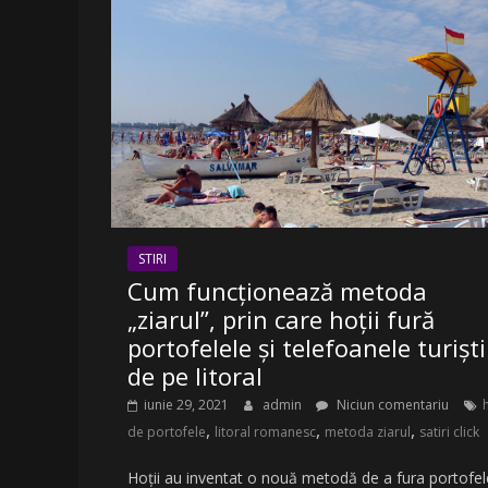
LA
Radio
Belea
Romania
|
www.radiobelea.ro
STIRI
Cum funcționează metoda
„ziarul”, prin care hoții fură
portofelele și telefoanele turiști
de pe litoral
iunie 29, 2021
admin
Niciun comentariu
,
,
,
de portofele
litoral romanesc
metoda ziarul
satiri click
Hoții au inventat o nouă metodă de a fura portofel