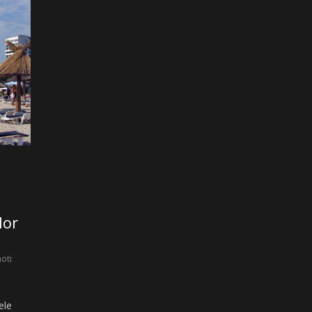
lor
hoti
ele