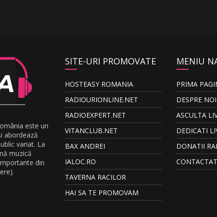
SITE-URI PROMOVATE
MENIU N
HOSTEASY ROMANIA
PRIMA PAGI
RADIOURIONLINE.NET
DESPRE NOI
RADIOEXPERT.NET
ASCULTA LI
România este un
VITANCLUB.NET
DEDICATI LI
și abordează
blic variat. La
BAX ANDREI
DONATII RA
ună muzică
IALOC.RO
CONTACTAT
 importante din
ere).
TAVERNA RACILOR
HAI SA TE PROMOVAM