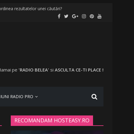
rdinea rezultatelor unei căutări?
localități și în București
evaccinați în anumite locații
 a plecat în vacanță cu o altă femeie
Ramai pe
'RADIO BELEA'
si
ASCULTA CE-TI PLACE !
IUNI RADIO PRO
RECOMANDAM HOSTEASY.RO