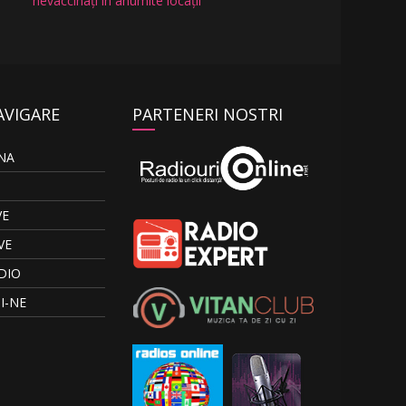
nevaccinați în anumite locații
AVIGARE
PARTENERI NOSTRI
NA
VE
VE
DIO
I-NE