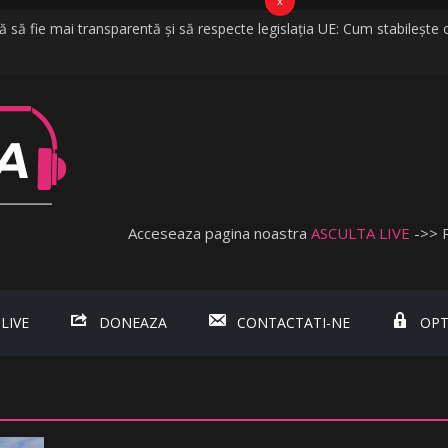
x
să fie mai transparentă și să respecte legislația UE: Cum stabilește o
a vijelii în câteva minute. O furtună puternică a făcut ravagii în zeci de 
 cred că vorbim despre discriminare dacă se limitează accesul celor n
bişnuită
bada, fosta soție a lui Tzancă Uraganu, la scurt timp după ce acesta
Acceseaza pagina noastra
ASCULTA LIVE
->> 
 LIVE
DONEAZA
CONTACTATI-NE
OPT
.ro