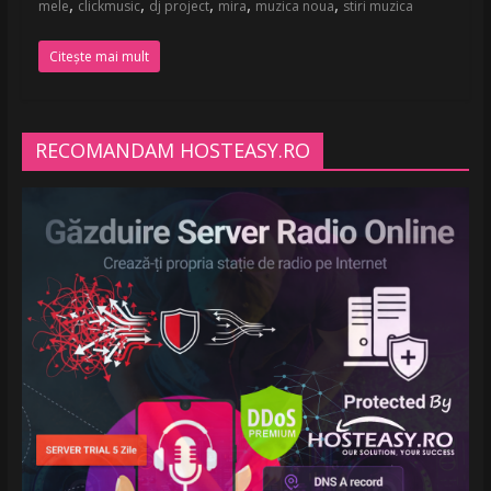
,
,
,
,
,
mele
clickmusic
dj project
mira
muzica noua
stiri muzica
Citește mai mult
RECOMANDAM HOSTEASY.RO