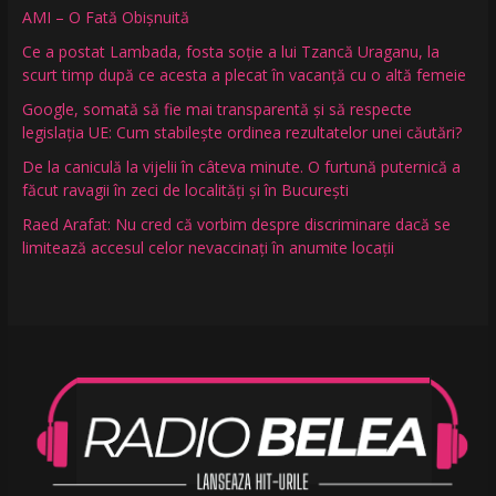
AMI – O Fată Obişnuită
Ce a postat Lambada, fosta soție a lui Tzancă Uraganu, la
scurt timp după ce acesta a plecat în vacanță cu o altă femeie
Google, somată să fie mai transparentă și să respecte
legislația UE: Cum stabilește ordinea rezultatelor unei căutări?
De la caniculă la vijelii în câteva minute. O furtună puternică a
făcut ravagii în zeci de localități și în București
Raed Arafat: Nu cred că vorbim despre discriminare dacă se
limitează accesul celor nevaccinați în anumite locații