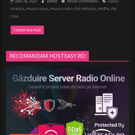
iulie 28, 2021
admin
Niciun comentariu
casuta
,
,
,
,
noastra
muzica noua
muzica radio click nebunia
nosfte
the
rose
Citește mai mult
RECOMANDAM HOSTEASY.RO