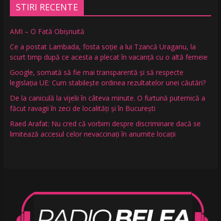
STIRI RECENTE
AMI – O Fată Obişnuită
Ce a postat Lambada, fosta soție a lui Tzancă Uraganu, la
scurt timp după ce acesta a plecat în vacanță cu o altă femeie
Google, somată să fie mai transparentă și să respecte
legislația UE: Cum stabilește ordinea rezultatelor unei căutări?
De la caniculă la vijelii în câteva minute. O furtună puternică a
făcut ravagii în zeci de localități și în București
Raed Arafat: Nu cred că vorbim despre discriminare dacă se
limitează accesul celor nevaccinați în anumite locații