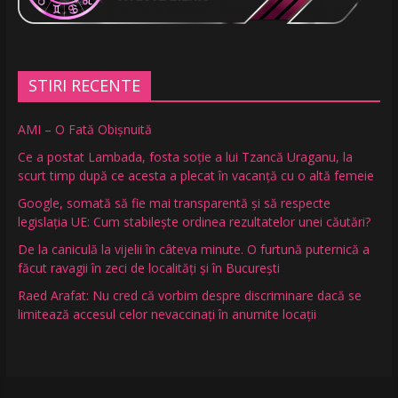
STIRI RECENTE
AMI – O Fată Obişnuită
Ce a postat Lambada, fosta soție a lui Tzancă Uraganu, la
scurt timp după ce acesta a plecat în vacanță cu o altă femeie
Google, somată să fie mai transparentă și să respecte
legislația UE: Cum stabilește ordinea rezultatelor unei căutări?
De la caniculă la vijelii în câteva minute. O furtună puternică a
făcut ravagii în zeci de localități și în București
Raed Arafat: Nu cred că vorbim despre discriminare dacă se
limitează accesul celor nevaccinați în anumite locații