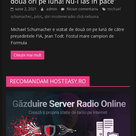
două ori pe lună! Nu-l las în pace”
iunie 2, 2021
admin
Niciun comentariu
michael
,
,
schumacher
pilot
stiri modeneradio click nebunia
Michael Schumacher e vizitat de două ori pe lună de către
preşedintele FIA, Jean Todt. Fostul mare campion de
Formula
Citește mai mult
RECOMANDAM HOSTEASY.RO