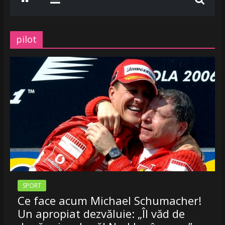
www.radiobelea.ro
SE
ASCULTA
pilot
HITURILE
LA
Radio
Belea
Romania
|
www.radiobelea.ro
SPORT
Ce face acum Michael Schumacher!
Un apropiat dezvăluie: „Îl văd de