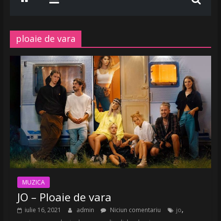
www.radiobelea.ro
SE
ASCULTA
ploaie de vara
HITURILE
LA
Radio
Belea
Romania
|
www.radiobelea.ro
MUZICA
JO – Ploaie de vara
,
iulie 16, 2021
admin
Niciun comentariu
jo