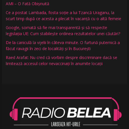
AMI – O Fată Obişnuită
Ce a postat Lambada, fosta soție a lui Tzancă Uraganu, la
scurt timp după ce acesta a plecat în vacanță cu o altă femeie
Google, somată să fie mai transparentă și să respecte
legislația UE: Cum stabilește ordinea rezultatelor unei căutări?
De la caniculă la vijelii în câteva minute. O furtună puternică a
făcut ravagii în zeci de localități și în București
Raed Arafat: Nu cred că vorbim despre discriminare dacă se
limitează accesul celor nevaccinați în anumite locații