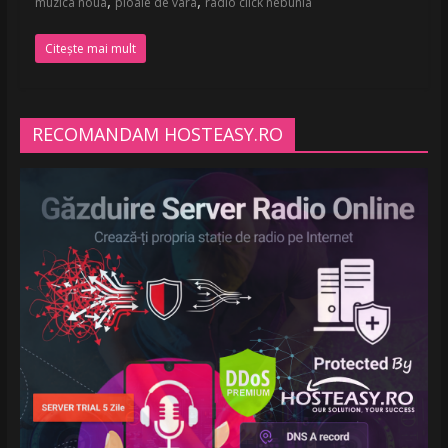
,
,
muzica noua
ploaie de vara
radio click nebunia
Citește mai mult
RECOMANDAM HOSTEASY.RO