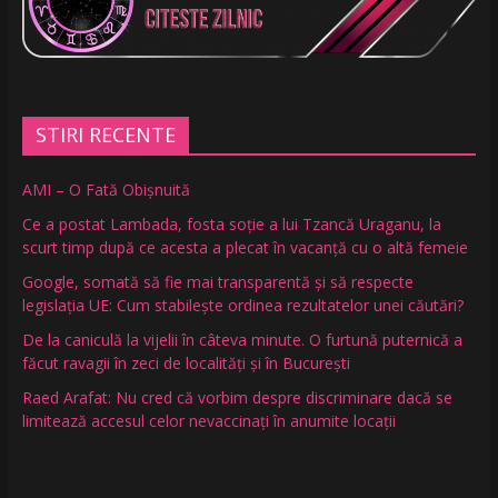
STIRI RECENTE
AMI – O Fată Obişnuită
Ce a postat Lambada, fosta soție a lui Tzancă Uraganu, la
scurt timp după ce acesta a plecat în vacanță cu o altă femeie
Google, somată să fie mai transparentă și să respecte
legislația UE: Cum stabilește ordinea rezultatelor unei căutări?
De la caniculă la vijelii în câteva minute. O furtună puternică a
făcut ravagii în zeci de localități și în București
Raed Arafat: Nu cred că vorbim despre discriminare dacă se
limitează accesul celor nevaccinați în anumite locații