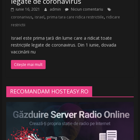
legate de coronavirus
iunie 16, 2021
admin
Niciun comentariu
,
,
,
coronarivus
israel
prima tara care ridica restrictiile
ridicare
restrictii
Israel este prima ţară din lume care a ridicat toate
restricțiile legate de coronavirus. Din 1 iunie, dovada
vaccinării nu
Citește mai mult
RECOMANDAM HOSTEASY.RO