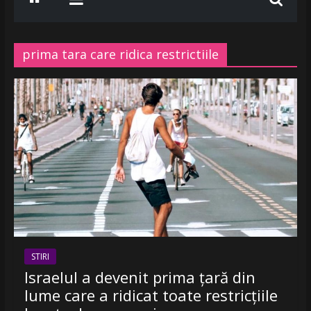
www.radiobelea.ro
SE
ASCULTA
prima tara care ridica restrictiile
HITURILE
LA
Radio
Belea
Romania
|
www.radiobelea.ro
STIRI
Israelul a devenit prima ţară din
lume care a ridicat toate restricțiile