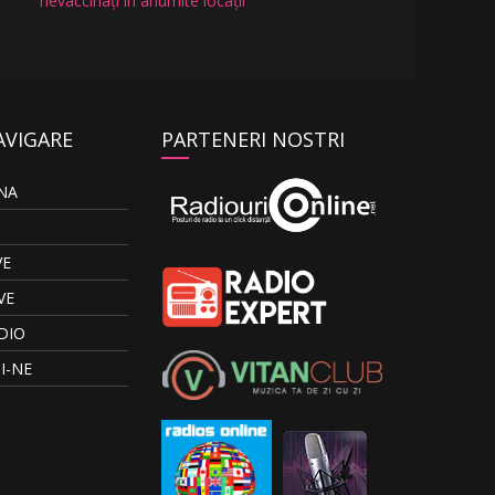
nevaccinați în anumite locații
AVIGARE
PARTENERI NOSTRI
NA
VE
VE
DIO
I-NE