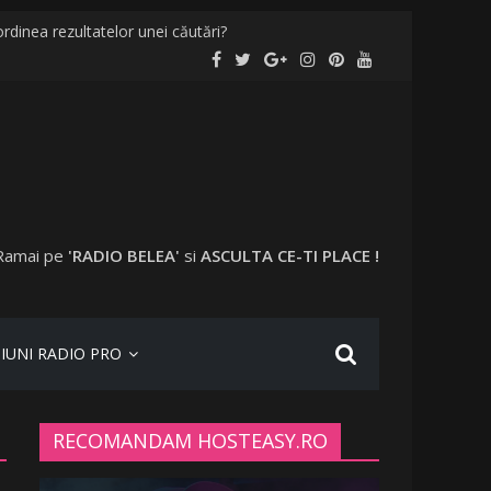
rdinea rezultatelor unei căutări?
localități și în București
evaccinați în anumite locații
 a plecat în vacanță cu o altă femeie
Ramai pe
'RADIO BELEA'
si
ASCULTA CE-TI PLACE !
IUNI RADIO PRO
RECOMANDAM HOSTEASY.RO