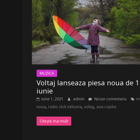
LA
Radio
Belea
Romania
|
www.radiobelea.ro
MUZICA
Voltaj lanseaza piesa noua de 1
iunie
iunie 1, 2021
admin
Niciun comentariu
m
,
,
,
noua
radio click nebunia
voltaj
ziua copilui
Citește mai mult