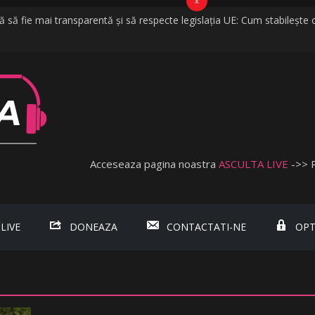
x
să fie mai transparentă și să respecte legislația UE: Cum stabilește o
a vijelii în câteva minute. O furtună puternică a făcut ravagii în zeci de 
 cred că vorbim despre discriminare dacă se limitează accesul celor n
bişnuită
bada, fosta soție a lui Tzancă Uraganu, la scurt timp după ce acesta
Acceseaza pagina noastra
ASCULTA LIVE
->> 
 LIVE
DONEAZA
CONTACTATI-NE
OPT
.ro