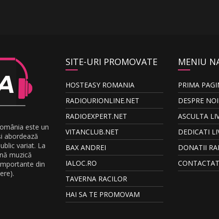
SITE-URI PROMOVATE
MENIU N
HOSTEASY ROMANIA
PRIMA PAGI
RADIOURIONLINE.NET
DESPRE NOI
RADIOEXPERT.NET
ASCULTA LI
România este un
VITANCLUB.NET
DEDICATI LI
și abordează
blic variat. La
BAX ANDREI
DONATII RA
ună muzică
IALOC.RO
CONTACTAT
 importante din
ere).
TAVERNA RACILOR
HAI SA TE PROMOVAM