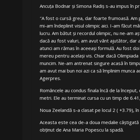
Ancuța Bodnar și Simona Radiș s-au impus în pr
″A fost o cursă grea, dar foarte frumoasă. Am 
mi-am îndeplinit visul olimpic aici. I-am făcut m
lucru. Am bătut şi recordul olimpic, nu ne-am a
dacă au fost valuri, am avut vânt ajutător, dar 
atunci am rămas în aceeaşi formulă. Au fost doi
mereu pentru acelaşi vis. Chiar dacă Olimpiada
muncim. Ne-am antrenat singure acasă în timpul
am avut mai bun noi azi ca să împlinim munca ace
Agerpres.
Româncele au condus finala încă de la început,
metri. Ele au terminat cursa cu un timp de 6.41,
Noua Zeelandă s-a clasat pe locul 2 ( +3.79), î
Aceasta este cea de-a doua medalie câștigată d
obținut de Ana Maria Popescu la spadă.