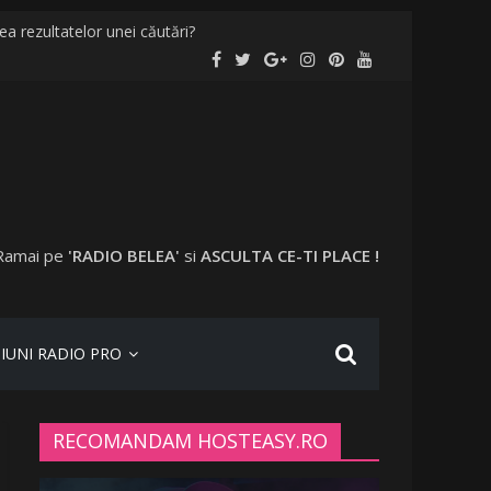
a rezultatelor unei căutări?
ități și în București
inați în anumite locații
ecat în vacanță cu o altă femeie
Ramai pe
'RADIO BELEA'
si
ASCULTA CE-TI PLACE !
IUNI RADIO PRO
RECOMANDAM HOSTEASY.RO