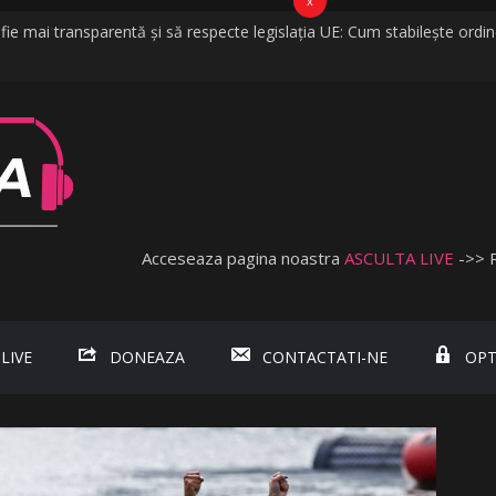
x
ie mai transparentă și să respecte legislația UE: Cum stabilește ordine
elii în câteva minute. O furtună puternică a făcut ravagii în zeci de local
d că vorbim despre discriminare dacă se limitează accesul celor nevacc
uită
, fosta soție a lui Tzancă Uraganu, la scurt timp după ce acesta a pl
Acceseaza pagina noastra
ASCULTA LIVE
->> 
 LIVE
DONEAZA
CONTACTATI-NE
OPT