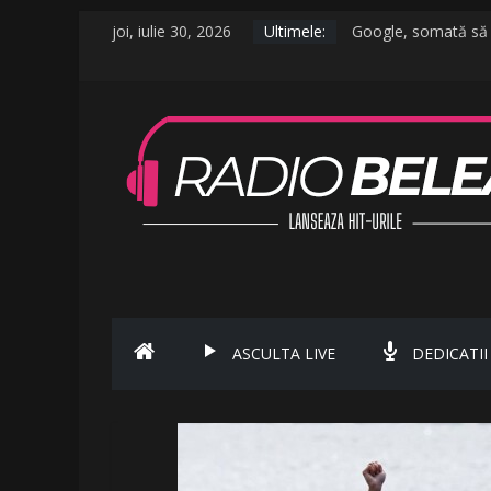
joi, iulie 30, 2026
Ultimele:
Google, somată să f
De la caniculă la vij
Raed Arafat: Nu cre
AMI – O Fată Obişn
Ce a postat Lambada
ASCULTA LIVE
DEDICATII