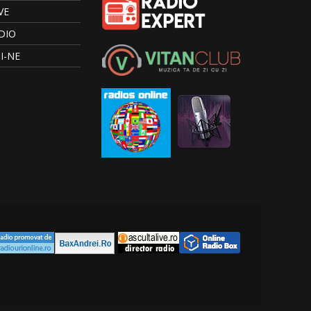
VE
DIO
I-NE