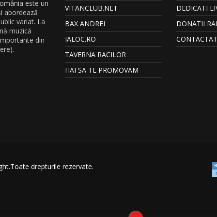
România este un
VITANCLUB.NET
DEDICATI LI
și abordează
blic variat. La
BAX ANDREI
DONATII RA
ună muzică
IALOC.RO
CONTACTAT
 importante din
ere).
TAVERNA RACILOR
HAI SA TE PROMOVAM
ght.Toate drepturile rezervate.