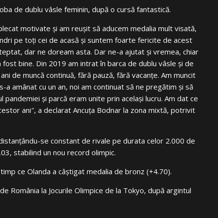
oba de dublu vâsle feminin, după o cursă fantastică.
plecat motivate şi am reuşit să aducem medalia mult visată,
ândri pe toţi cei de acasă şi suntem foarte fericite de acest
şteptat, dar ne doream asta. Dar ne-a ajutat şi vremea, chiar
a fost bine. Din 2019 am intrat în barca de dublu vâsle şi de
 ani de muncă continuă, fără pauză, fără vacanţe. Am muncit
 s-a amânat cu un an, noi am continuat să ne pregătim şi să
 pandemiei şi parcă eram unite prin acelaşi lucru. Am dat ce
stor ani″⁣, a declarat Ancuţa Bodnar la zona mixtă, potrivit
 distanțându-se constant de rivale pe durata celor 2.000 de
03, stabilind un nou record olimpic.
n timp ce Olanda a câștigat medalia de bronz (+4.70).
e România la Jocurile Olimpice de la Tokyo, după argintul