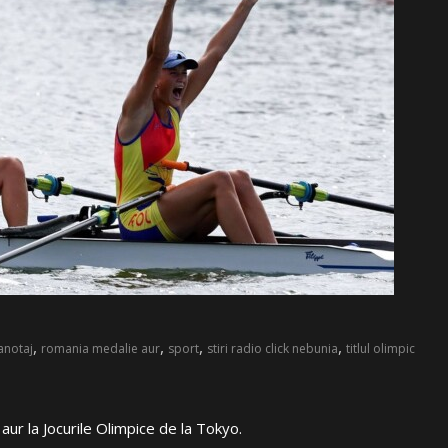
,
,
,
,
anotaj
romania medalie aur
sport
stiri radio click nebunia
titlul olimpic
ur la Jocurile Olimpice de la Tokyo.