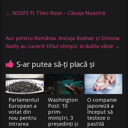
←
NOSFE ft Theo Rose – Căsuța Noastră
Aur pentru România. Ancuța Bodnar și Simona
Radiș au cucerit titlul olimpic la dublu vâsle
→
S-ar putea să-ți placă și
Parlamentul
Washington
O companie
European a
Post: 10
japoneză a
votat din
prim-
început să
nou pentru
miniștri, 3
testeze o
intrarea
președinți și
pastilă