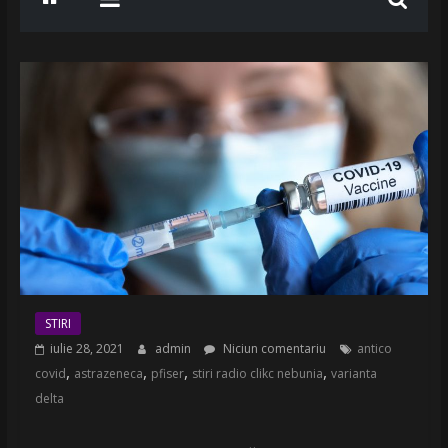
STIRI
iulie 28, 2021
admin
Niciun comentariu
antico
,
,
,
,
covid
astrazeneca
pfiser
stiri radio clikc nebunia
varianta
delta