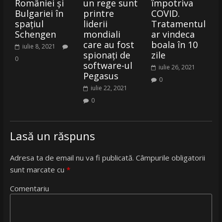
României şi
un rege sunt
împotriva
Bulgariei în
printre
COVID.
spaţiul
liderii
Tratamentul
Schengen
mondiali
ar vindeca
care au fost
boala în 10
iulie 8, 2021
spionați de
zile
0
software-ul
iulie 26, 2021
Pegasus
0
iulie 22, 2021
0
Lasă un răspuns
Adresa ta de email nu va fi publicată.
Câmpurile obligatorii
sunt marcate cu
*
Comentariu