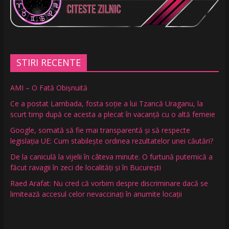
STIRI RECENTE
AMI – O Fată Obişnuită
Ce a postat Lambada, fosta soție a lui Tzancă Uraganu, la
scurt timp după ce acesta a plecat în vacanță cu o altă femeie
Google, somată să fie mai transparentă și să respecte
legislația UE: Cum stabilește ordinea rezultatelor unei căutări?
De la caniculă la vijelii în câteva minute. O furtună puternică a
făcut ravagii în zeci de localități și în București
Raed Arafat: Nu cred că vorbim despre discriminare dacă se
limitează accesul celor nevaccinați în anumite locații