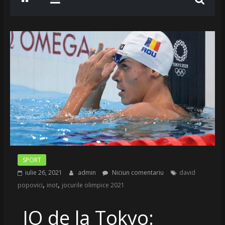
SPORT
iulie 26, 2021
admin
Niciun comentariu
david
,
,
popovici
inot
jocurile olimpice 2021
JO de la Tokyo: