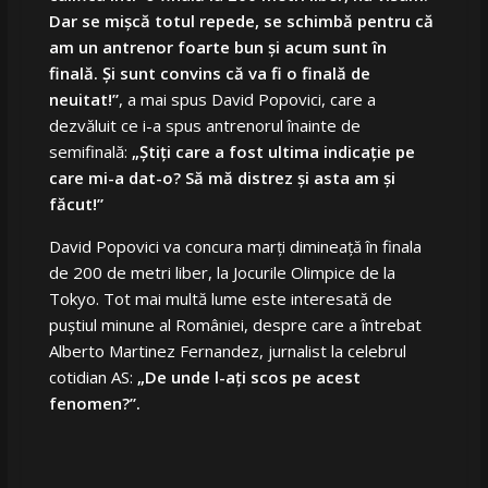
Dar se mișcă totul repede, se schimbă pentru că
am un antrenor foarte bun și acum sunt în
finală. Și sunt convins că va fi o finală de
neuitat!”
, a mai spus David Popovici, care a
dezvăluit ce i-a spus antrenorul înainte de
semifinală:
„Știți care a fost ultima indicație pe
care mi-a dat-o? Să mă distrez și asta am și
făcut!”
David Popovici va concura marți dimineață în finala
de 200 de metri liber, la Jocurile Olimpice de la
Tokyo. Tot mai multă lume este interesată de
puștiul minune al României, despre care a întrebat
Alberto Martinez Fernandez, jurnalist la celebrul
cotidian AS:
„De unde l-ați scos pe acest
fenomen?”.