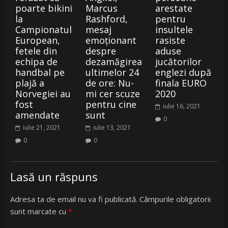
poarte bikini
Marcus
arestate
la
Rashford,
pentru
Campionatul
mesaj
insultele
European,
emoționant
rasiste
fetele din
despre
aduse
echipa de
dezamăgirea
jucătorilor
handbal pe
ultimelor 24
englezi după
plajă a
de ore: Nu-
finala EURO
Norvegiei au
mi cer scuze
2020
fost
pentru cine
iulie 16, 2021
amendate
sunt
0
iulie 21, 2021
iulie 13, 2021
0
0
Lasă un răspuns
Adresa ta de email nu va fi publicată.
Câmpurile obligatorii
sunt marcate cu
*