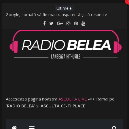
Ultimele:
Google, somată să fie mai transparentă și să respecte
legislația UE: Cum stabilește ordinea rezultatelor unei căutări?
De la caniculă la vijelii în câteva minute. O furtună puternică a
făcut ravagii în zeci de localități și în București
Raed Arafat: Nu cred că vorbim despre discriminare dacă se
limitează accesul celor nevaccinați în anumite locații
AMI – O Fată Obişnuită
Ce a postat Lambada, fosta soție a lui Tzancă Uraganu, la
scurt timp după ce acesta a plecat în vacanță cu o altă femeie
Acceseaza pagina noastra
ASCULTA LIVE
->> Ramai pe
'RADIO BELEA'
si
ASCULTA CE-TI PLACE !