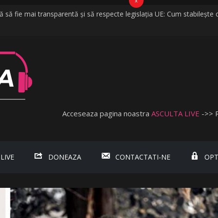
x
să fie mai transparentă și să respecte legislația UE: Cum stabilește o
a vijelii în câteva minute. O furtună puternică a făcut ravagii în zeci de 
 cred că vorbim despre discriminare dacă se limitează accesul celor n
bişnuită
bada, fosta soție a lui Tzancă Uraganu, la scurt timp după ce acesta
Acceseaza pagina noastra
ASCULTA LIVE
->> 
 LIVE
DONEAZA
CONTACTATI-NE
OPT