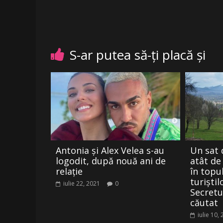
S-ar putea să-ți placă și
Antonia și Alex Velea s-au
Un sat 
logodit, după nouă ani de
atât de
relație
în topu
turiștil
iulie 22, 2021
0
Secretul
căutat
iulie 10,