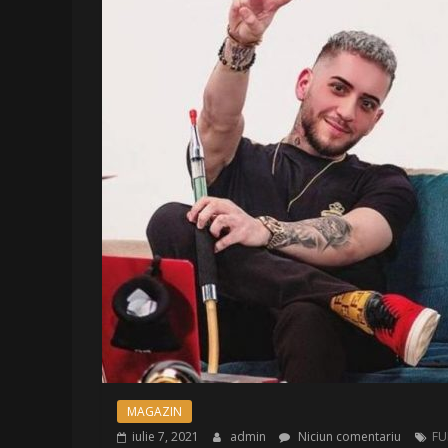
MAGAZIN
iulie 7, 2021
admin
Niciun comentariu
FU