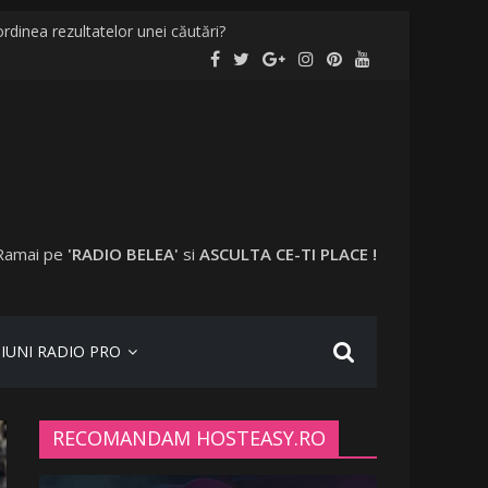
rdinea rezultatelor unei căutări?
localități și în București
evaccinați în anumite locații
 a plecat în vacanță cu o altă femeie
Ramai pe
'RADIO BELEA'
si
ASCULTA CE-TI PLACE !
IUNI RADIO PRO
RECOMANDAM HOSTEASY.RO