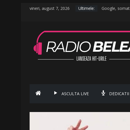
vineri, august 7, 2026
Ultimele:
Google, somată 
De la caniculă l
Raed Arafat: Nu
AMI – O Fată O
Ce a postat Lam
ASCULTA LIVE
DEDICATII