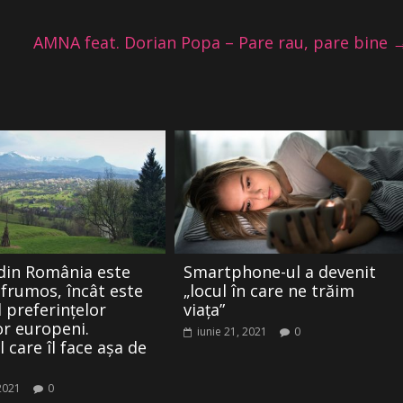
AMNA feat. Dorian Popa – Pare rau, pare bine
din România este
Smartphone-ul a devenit
 frumos, încât este
„locul în care ne trăim
l preferințelor
viața”
or europeni.
iunie 21, 2021
0
 care îl face așa de
 2021
0