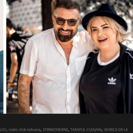
,
,
,
,
LGY
radio click nebunia
STIRIMONDENE
TARAFUL CLEAJANI
VIORICA DE LA