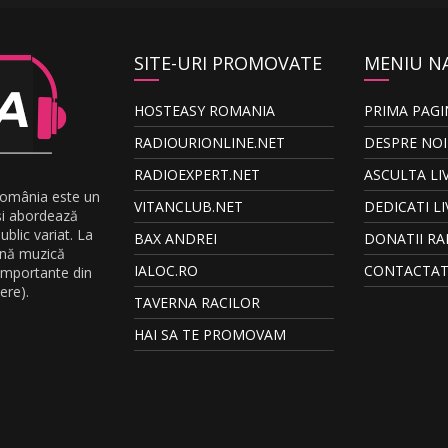
SITE-URI PROMOVATE
MENIU N
HOSTEASY ROMANIA
PRIMA PAGI
RADIOURIONLINE.NET
DESPRE NOI
RADIOEXPERT.NET
ASCULTA LI
România este un
VITANCLUB.NET
DEDICATI LI
și abordează
blic variat. La
BAX ANDREI
DONATII RA
ună muzică
IALOC.RO
CONTACTAT
 importante din
ere).
TAVERNA RACILOR
HAI SA TE PROMOVAM