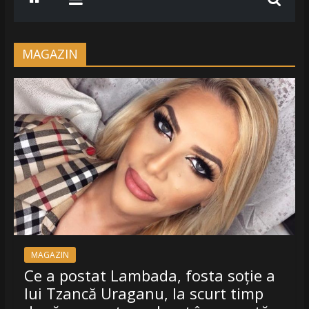
www.radiobelea.ro
SE
ASCULTA
MAGAZIN
HITURILE
LA
Radio
Belea
Romania
|
www.radiobelea.ro
MAGAZIN
Ce a postat Lambada, fosta soție a
lui Tzancă Uraganu, la scurt timp