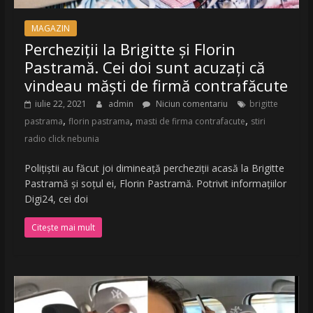
MAGAZIN
Percheziții la Brigitte și Florin
Pastramă. Cei doi sunt acuzați că
vindeau măști de firmă contrafăcute
iulie 22, 2021
admin
Niciun comentariu
brigitte
,
,
,
pastrama
florin pastrama
masti de firma contrafacute
stiri
radio click nebunia
Polițiștii au făcut joi dimineață percheziții acasă la Brigitte
Pastramă și soțul ei, Florin Pastramă. Potrivit informațiilor
Digi24, cei doi
Citește mai mult