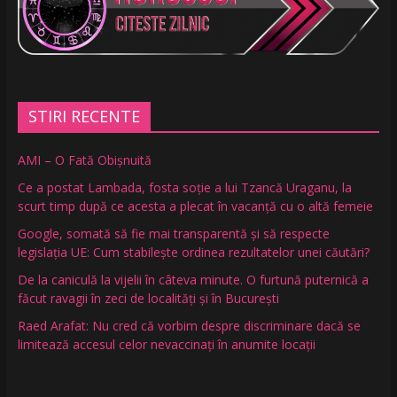
STIRI RECENTE
AMI – O Fată Obişnuită
Ce a postat Lambada, fosta soție a lui Tzancă Uraganu, la
scurt timp după ce acesta a plecat în vacanță cu o altă femeie
Google, somată să fie mai transparentă și să respecte
legislația UE: Cum stabilește ordinea rezultatelor unei căutări?
De la caniculă la vijelii în câteva minute. O furtună puternică a
făcut ravagii în zeci de localități și în București
Raed Arafat: Nu cred că vorbim despre discriminare dacă se
limitează accesul celor nevaccinați în anumite locații