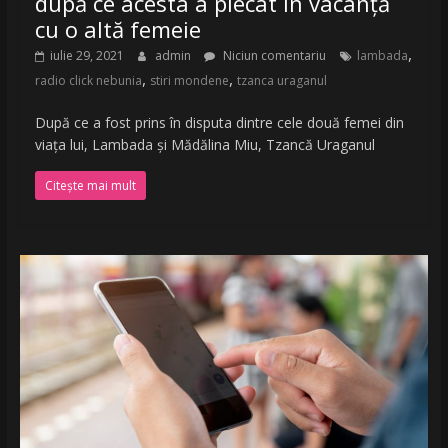
după ce acesta a plecat în vacanță
cu o altă femeie
,
iulie 29, 2021
admin
Niciun comentariu
lambada
,
,
radio click nebunia
stiri mondene
tzanca uraganul
După ce a fost prins în disputa dintre cele două femei din
viața lui, Lambada și Mădălina Miu, Tzancă Uraganul
Citește mai mult