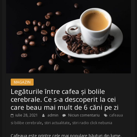
MAGAZIN
Legăturile între cafea și bolile
cerebrale. Ce s-a descoperit la cei
care beau mai mult de 6 căni pe zi
iulie 28, 2021
admin
Niciun comentariu
cafeaua
,
,
si bilibe cerebrale
stiri actualitate
stiri radio click nebunia
Cafeaua este printre cele mai populare băuturi din lume,