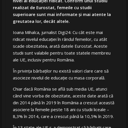
nivel al educației ridicat. Conform unui studiu
realizat de Eurostat, femeile cu studii
superioare sunt mai informate și mai atente la
greutatea lor, decât altele.
Ioana Mihalca, jurnalist Digi24: Cu cât este mai
ridicat nivelul educației în rândul femeilor, cu atât
scade obezitatea, arată datele Eurostat. Aceste
studii sunt valabile pentru toate statele membreu
ale UE, inclusiv pentru România.
În privința bărbaților nu există valori clare care să
asocieze nivelul de educație cu masa corporală.
Chiar dacă România se află sub media UE, atunci
când vine vorba de obezitate, aceste date arată că
din 2014 până în 2019 în România a crescut această
asociere la femeile peste 18 ani cu studii liceale –
8,3% în 2014, care a crescut până la 10,5% în 2019.
În 13 state ale UE s-a demonstrat că bărbații care