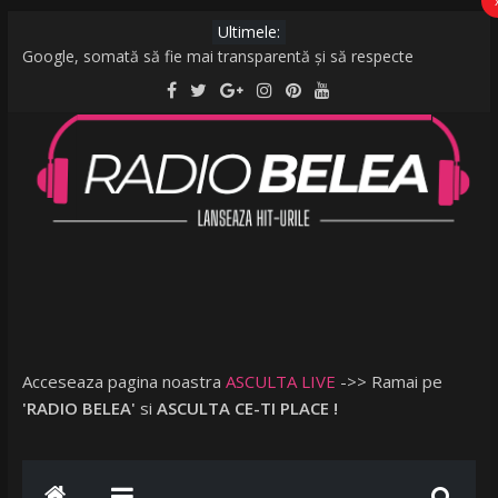
Ultimele:
Google, somată să fie mai transparentă și să respecte
legislația UE: Cum stabilește ordinea rezultatelor unei căutări?
De la caniculă la vijelii în câteva minute. O furtună puternică a
făcut ravagii în zeci de localități și în București
Raed Arafat: Nu cred că vorbim despre discriminare dacă se
limitează accesul celor nevaccinați în anumite locații
AMI – O Fată Obişnuită
Ce a postat Lambada, fosta soție a lui Tzancă Uraganu, la
scurt timp după ce acesta a plecat în vacanță cu o altă femeie
Acceseaza pagina noastra
ASCULTA LIVE
->> Ramai pe
'RADIO BELEA'
si
ASCULTA CE-TI PLACE !