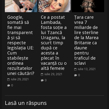
Google,
Ce a postat
Țara care
somată să
Lambada,
vrea 7
fie mai
fosta soție a
miliarde de
transparent
lui Tzancă
lire sterline
ă și să
Uraganu, la
de la Marea
respecte
scurt timp
Britanie ca
legislația UE:
după ce
daune
Cum
acesta a
pentru
stabilește
plecat în
traficul de
ordinea
vacanță cu o
sclavi
rezultatelor
altă femeie
iulie 13, 2021
unei căutări?
iulie 29, 2021
0
iulie 29, 2021
0
0
Lasă un răspuns