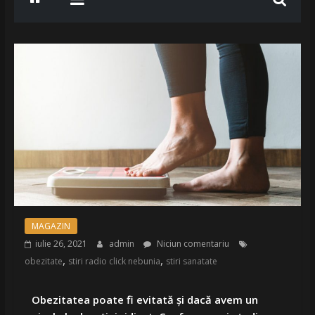
MAGAZIN
iulie 26, 2021
admin
Niciun comentariu
,
,
obezitate
stiri radio click nebunia
stiri sanatate
Obezitatea poate fi evitată și dacă avem un