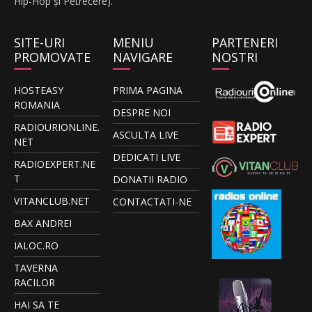
Hip-Hop și Petrecere).
SITE-URI
MENIU
PARTENERI
PROMOVATE
NAVIGARE
NOSTRI
HOSTEASY
PRIMA PAGINA
ROMANIA
DESPRE NOI
RADIOURIONLINE.
ASCULTA LIVE
NET
DEDICATI LIVE
RADIOEXPERT.NE
T
DONATII RADIO
VITANCLUB.NET
CONTACTATI-NE
BAX ANDREI
IALOC.RO
TAVERNA
RACILOR
HAI SA TE