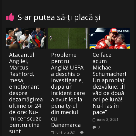
S-ar putea să-ți placă și
Atacantul
Probleme
Ce face
Angliei,
pentru
acum
Marcus
Anglia! UEFA
Michael
Rashford,
a deschis o
Schumacher!
mesaj
investigatie,
Un apropiat
emoționant
dupa un
dezvăluie: „Îl
despre
incident care
văd de două
dezamăgirea
a avut loc la
ori pe lună!
ultimelor 24
penalty-ul
Nu-l las în
de ore: Nu-
din meciul
pace”
mi cer scuze
cu
iunie 2, 2021
pentru cine
Danemarca
0
sunt
iulie 8, 2021