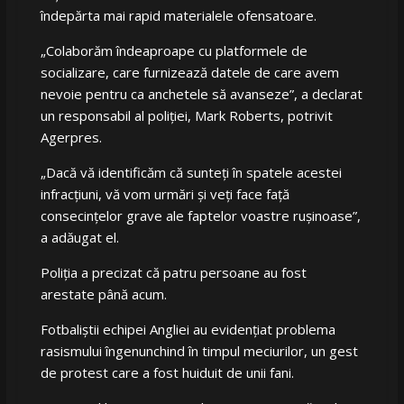
îndepărta mai rapid materialele ofensatoare.
„Colaborăm îndeaproape cu platformele de
socializare, care furnizează datele de care avem
nevoie pentru ca anchetele să avanseze”, a declarat
un responsabil al poliţiei, Mark Roberts, potrivit
Agerpres.
„Dacă vă identificăm că sunteţi în spatele acestei
infracţiuni, vă vom urmări şi veţi face faţă
consecinţelor grave ale faptelor voastre ruşinoase”,
a adăugat el.
Poliţia a precizat că patru persoane au fost
arestate până acum.
Fotbaliştii echipei Angliei au evidenţiat problema
rasismului îngenunchind în timpul meciurilor, un gest
de protest care a fost huiduit de unii fani.