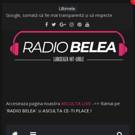
Ultimele:
Google, somată să fie mai transparentă și să respecte
legislația UE: Cum stabilește ordinea rezultatelor unei căutări?
De la caniculă la vijelii în câteva minute. O furtună puternică a
făcut ravagii în zeci de localități și în București
Raed Arafat: Nu cred că vorbim despre discriminare dacă se
limitează accesul celor nevaccinați în anumite locații
AMI – O Fată Obişnuită
Ce a postat Lambada, fosta soție a lui Tzancă Uraganu, la
scurt timp după ce acesta a plecat în vacanță cu o altă femeie
Acceseaza pagina noastra
ASCULTA LIVE
->> Ramai pe
'RADIO BELEA'
si
ASCULTA CE-TI PLACE !