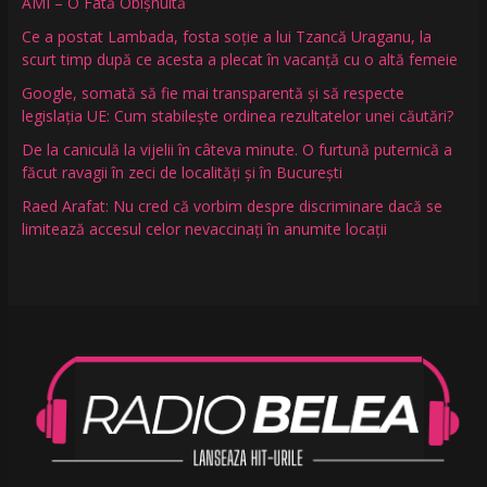
AMI – O Fată Obişnuită
Ce a postat Lambada, fosta soție a lui Tzancă Uraganu, la
scurt timp după ce acesta a plecat în vacanță cu o altă femeie
Google, somată să fie mai transparentă și să respecte
legislația UE: Cum stabilește ordinea rezultatelor unei căutări?
De la caniculă la vijelii în câteva minute. O furtună puternică a
făcut ravagii în zeci de localități și în București
Raed Arafat: Nu cred că vorbim despre discriminare dacă se
limitează accesul celor nevaccinați în anumite locații