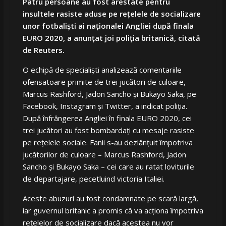
Patru persoane au fost arestate pentru
insultele rasiste aduse pe reţelele de socializare
unor fotbalişti ai naţionalei Angliei după finala
EURO 2020, a anunţat joi poliţia britanică, citată
de Reuters.
O echipă de specialişti analizează comentariile
ofensatoare primite de trei jucători de culoare,
Marcus Rashford, Jadon Sancho şi Bukayo Saka, pe
Facebook, Instagram şi Twitter, a indicat poliţia.
După înfrângerea Angliei în finala EURO 2020, cei
trei jucători au fost bombardați cu mesaje rasiste
pe rețelele sociale. Fanii s-au dezlănțuit împotriva
jucătorilor de culoare – Marcus Rashford, Jadon
Sancho și Bukayo Saka –
cei
care au ratat loviturile
de departajare, pecetluind victoria Italiei.
Aceste abuzuri au fost condamnate pe scară largă,
iar guvernul britanic a promis că va acţiona împotriva
reţelelor de socializare dacă acestea nu vor