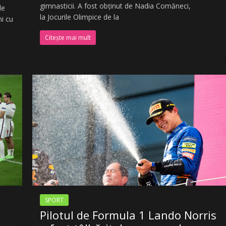
gimnasticii. A fost obținut de Nadia Comăneci,
le
la Jocurile Olimpice de la
ni cu
Citește mai mult
SPORT
u
Pilotul de Formula 1 Lando Norris