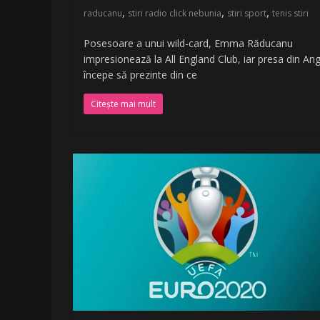
,
,
,
raducanu
stiri radio click nebunia
stiri sport
tenis stiri
Posesoare a unui wild-card, Emma Răducanu
impresionează la All England Club, iar presa din Ang
începe să prezinte din ce
Citește mai mult