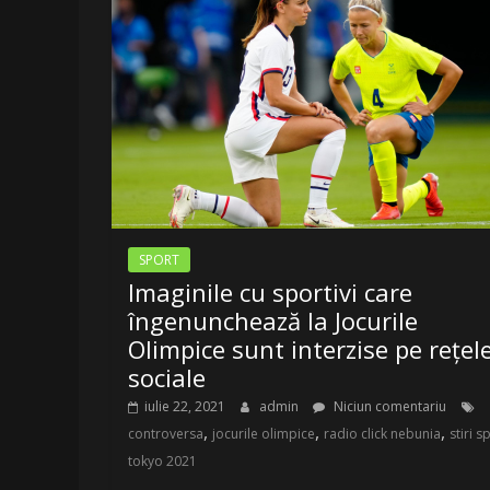
LA
Radio
Belea
Romania
|
www.radiobelea.ro
SPORT
Imaginile cu sportivi care
îngenunchează la Jocurile
Olimpice sunt interzise pe rețel
sociale
iulie 22, 2021
admin
Niciun comentariu
,
,
,
controversa
jocurile olimpice
radio click nebunia
stiri s
tokyo 2021