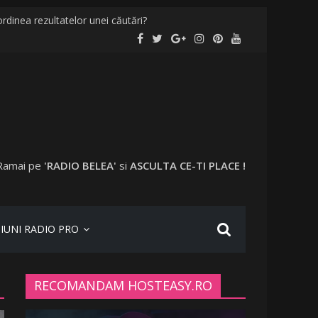
rdinea rezultatelor unei căutări?
localități și în București
evaccinați în anumite locații
 a plecat în vacanță cu o altă femeie
Ramai pe
'RADIO BELEA'
si
ASCULTA CE-TI PLACE !
IUNI RADIO PRO
RECOMANDAM HOSTEASY.RO