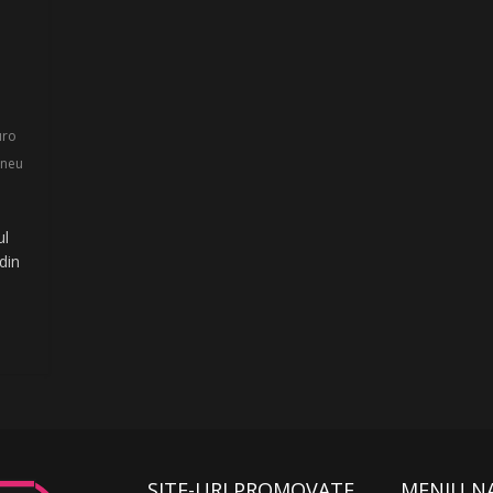
i
uro
rneu
ul
din
SITE-URI PROMOVATE
MENIU N