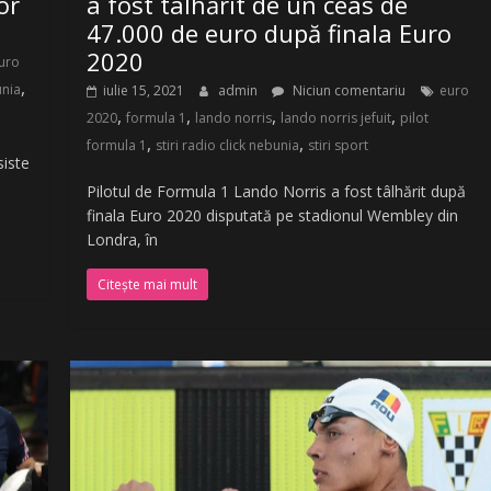
or
a fost tâlhărit de un ceas de
47.000 de euro după finala Euro
2020
uro
,
unia
iulie 15, 2021
admin
Niciun comentariu
euro
,
,
,
,
2020
formula 1
lando norris
lando norris jefuit
pilot
,
,
formula 1
stiri radio click nebunia
stiri sport
siste
Pilotul de Formula 1 Lando Norris a fost tâlhărit după
finala Euro 2020 disputată pe stadionul Wembley din
Londra, în
Citește mai mult