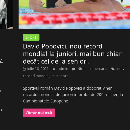
SPORT
David Popovici, nou record
mondial la juniori, mai bun chiar
4
decât cel de la seniori.
,
iulie 10, 2021
admin
Niciun comentariu
inot
,
recond mondial
stiri sport
Sportivul român David Popovici a doborât vineri
t
recordul mondial de juniori în proba de 200 m liber, la
Campionatele Europene
 a
Citește mai mult