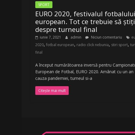
SPORT
EURO 2020, festivalul fotbalulu
european. Tot ce trebuie să știți
despre turneul final
iunie 7, 2021
admin
Niciun comentariu
e
,
,
,
,
2020
fotbal european
radio click nebunia
stiri sport
tu
final
A început numărătoarea inversă pentru Campionat
European de Fotbal, EURO 2020. Amânat cu un an 
cauza pandemiei, turneul si-a
Citește mai mult