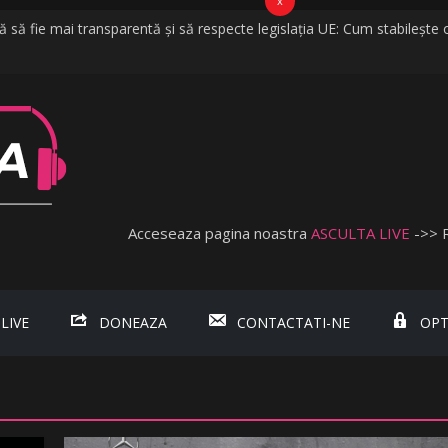
x
să fie mai transparentă și să respecte legislația UE: Cum stabilește o
a vijelii în câteva minute. O furtună puternică a făcut ravagii în zeci de 
 cred că vorbim despre discriminare dacă se limitează accesul celor n
bişnuită
bada, fosta soție a lui Tzancă Uraganu, la scurt timp după ce acesta
Acceseaza pagina noastra
ASCULTA LIVE
->> 
 LIVE
DONEAZA
CONTACTATI-NE
OPT
.ro