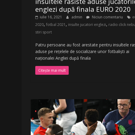
insultele rasiste aduse jucătoril
englezi după finala EURO 2020
iulie 16, 2021
admin
Niciun comentariu
e
,
,
,
2020
fotbal 2021
insulte jucatori englezi
radio click neb
stiri sport
Patru persoane au fost arestate pentru insultele ra
aduse pe reţelele de socializare unor fotbalişti ai
naţionalei Angliei după finala
Citește mai mult