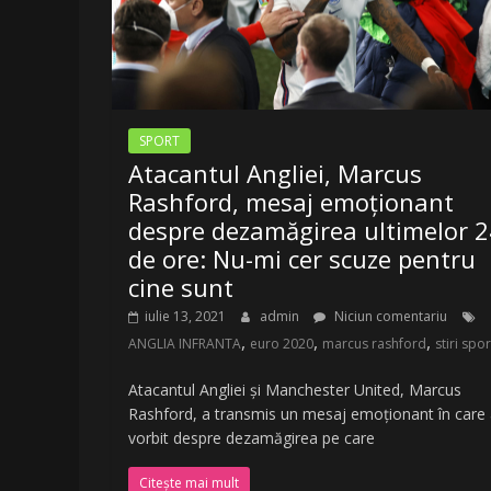
SPORT
Atacantul Angliei, Marcus
Rashford, mesaj emoționant
despre dezamăgirea ultimelor 2
de ore: Nu-mi cer scuze pentru
cine sunt
iulie 13, 2021
admin
Niciun comentariu
,
,
,
ANGLIA INFRANTA
euro 2020
marcus rashford
stiri spor
Atacantul Angliei și Manchester United, Marcus
Rashford, a transmis un mesaj emoționant în care
vorbit despre dezamăgirea pe care
Citește mai mult