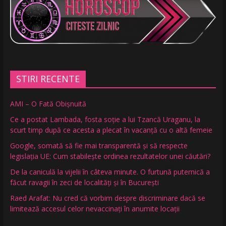
STIRI RECENTE
AMI – O Fată Obişnuită
Ce a postat Lambada, fosta soție a lui Tzancă Uraganu, la
scurt timp după ce acesta a plecat în vacanță cu o altă femeie
Google, somată să fie mai transparentă și să respecte
legislația UE: Cum stabilește ordinea rezultatelor unei căutări?
De la caniculă la vijelii în câteva minute. O furtună puternică a
făcut ravagii în zeci de localități și în București
Raed Arafat: Nu cred că vorbim despre discriminare dacă se
limitează accesul celor nevaccinați în anumite locații