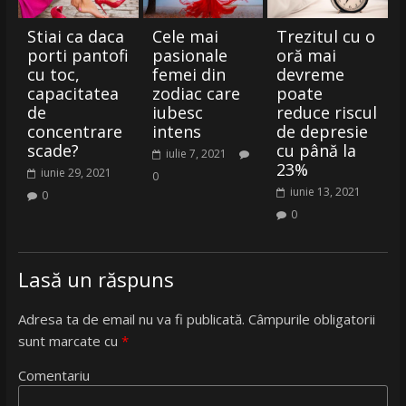
Stiai ca daca
Cele mai
Trezitul cu o
porti pantofi
pasionale
oră mai
cu toc,
femei din
devreme
capacitatea
zodiac care
poate
de
iubesc
reduce riscul
concentrare
intens
de depresie
scade?
cu până la
iulie 7, 2021
23%
iunie 29, 2021
0
iunie 13, 2021
0
0
Lasă un răspuns
Adresa ta de email nu va fi publicată.
Câmpurile obligatorii
sunt marcate cu
*
Comentariu