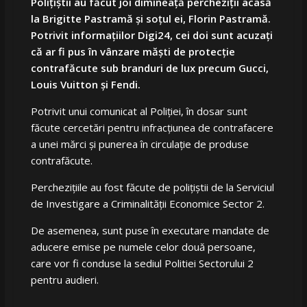
Polițiștii au făcut joi dimineață percheziții acasă
la Brigitte Pastramă și soțul ei, Florin Pastramă.
Potrivit informațiilor Digi24, cei doi sunt acuzați
că ar fi pus în vânzare măști de protecție
contrafăcute sub branduri de lux precum Gucci,
Louis Vuitton și Fendi.
Potrivit unui comunicat al Poliției, în dosar sunt
făcute cercetări pentru infracțiunea de contrafacere
a unei mărci și punerea în circulație de produse
contrafăcute.
Perchezițiile au fost făcute de polițiștii de la Serviciul
de Investigare a Criminalității Economice Sector 2.
De asemenea, sunt puse în executare mandate de
aducere emise pe numele celor două persoane,
care vor fi conduse la sediul Politiei Sectorului 2
pentru audieri.