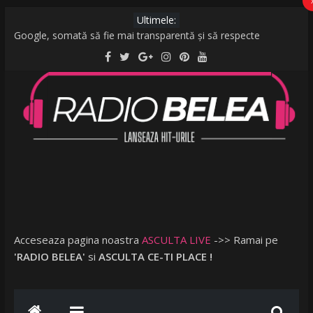
Ultimele:
Google, somată să fie mai transparentă și să respecte
legislația UE: Cum stabilește ordinea rezultatelor unei căutări?
De la caniculă la vijelii în câteva minute. O furtună puternică a
făcut ravagii în zeci de localități și în București
Raed Arafat: Nu cred că vorbim despre discriminare dacă se
limitează accesul celor nevaccinați în anumite locații
AMI – O Fată Obişnuită
Ce a postat Lambada, fosta soție a lui Tzancă Uraganu, la
scurt timp după ce acesta a plecat în vacanță cu o altă femeie
Acceseaza pagina noastra
ASCULTA LIVE
->> Ramai pe
'RADIO BELEA'
si
ASCULTA CE-TI PLACE !