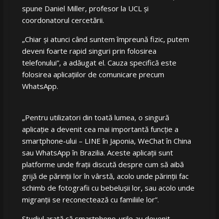
spune Daniel Miller, profesor la UCL și
coordonatorul cercetării.
„
Chiar și atunci când suntem împreună fizic, putem
deveni foarte rapid singuri prin folosirea
telefonului”, a adăugat el. Cauza specifică este
folosirea aplicațiilor de comunicare precum
WhatsApp.
„
Pentru utilizatori din toată lumea, o singură
aplicație a devenit cea mai importantă funcție a
smartphone-ului – LINE în Japonia, WeChat în China
sau WhatsApp în Brazilia. Aceste aplicații sunt
platforme unde frații discută despre cum să aibă
grijă de părinții lor în vârstă, acolo unde părinții fac
schimb de fotografii cu bebelușii lor, sau acolo unde
migranții se reconectează cu familiile lor”.
Studiul arată că smartphone-urile au devenit