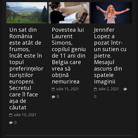
Un sat din
Povestea lui
Jennifer
România
Laurent
Lopez a
este atât de
Simons,
pozat într-
frumos,
copilul geniu
un sutien cu
încât este în
de 11 ani din
pietre.
topul
Belgia care
Mesajul
preferințelor
vrea să
ascuns din
turiștilor
obţină
spatele
europeni.
nemurirea
imaginii
Secretul
iulie 15, 2021
iulie 2, 2021
care îl face
0
0
așa de
căutat
iulie 10, 2021
0