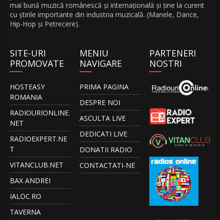
mai bună muzică românescă și internațională și ține la curent
cu știrile importante din industria muzicală. (Manele, Dance,
Hip-Hop și Petrecere).
SITE-URI
MENIU
PARTENERI
PROMOVATE
NAVIGARE
NOSTRI
HOSTEASY
PRIMA PAGINA
ROMANIA
DESPRE NOI
RADIOURIONLINE.
ASCULTA LIVE
NET
DEDICATI LIVE
RADIOEXPERT.NE
T
DONATII RADIO
VITANCLUB.NET
CONTACTATI-NE
BAX ANDREI
IALOC.RO
TAVERNA