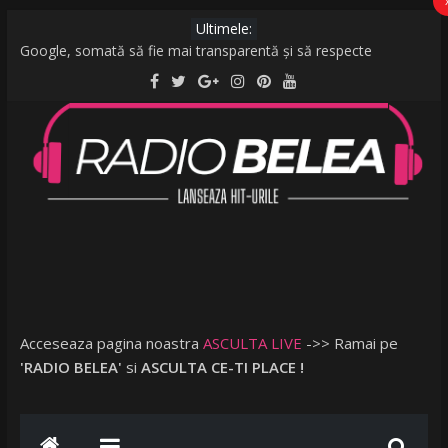
Ultimele:
Google, somată să fie mai transparentă și să respecte
legislația UE: Cum stabilește ordinea rezultatelor unei căutări?
De la caniculă la vijelii în câteva minute. O furtună puternică a
făcut ravagii în zeci de localități și în București
Raed Arafat: Nu cred că vorbim despre discriminare dacă se
limitează accesul celor nevaccinați în anumite locații
AMI – O Fată Obişnuită
Ce a postat Lambada, fosta soție a lui Tzancă Uraganu, la
scurt timp după ce acesta a plecat în vacanță cu o altă femeie
Acceseaza pagina noastra
ASCULTA LIVE
->> Ramai pe
'RADIO BELEA'
si
ASCULTA CE-TI PLACE !