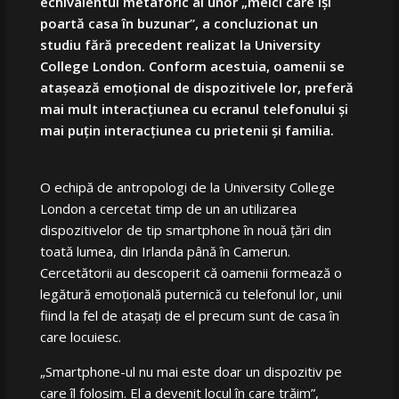
echivalentul
metaforic al unor „melci care își
poartă casa în buzunar”, a concluzionat un
studiu fără precedent realizat la University
College London. Conform acestuia, oamenii se
atașează emoțional de dispozitivele lor, preferă
mai mult interacțiunea cu ecranul telefonului și
mai puțin interacțiunea cu prietenii și familia.
O echipă de antropologi de la University College
London a cercetat timp de un an utilizarea
dispozitivelor de tip smartphone în nouă țări din
toată lumea, din Irlanda până în Camerun.
Cercetătorii au descoperit că oamenii formează o
legătură emoțională puternică cu telefonul lor, unii
fiind la fel de atașați de el precum sunt de casa în
care locuiesc.
„
Smartphone-ul nu mai este doar un dispozitiv pe
care îl folosim. El a devenit locul în care trăim”,