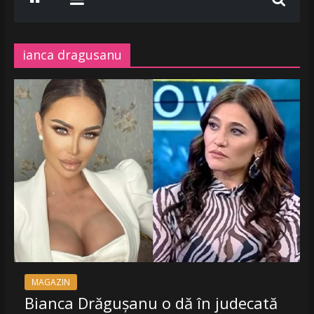
www.radiobelea.ro
SE
ASCULTA
ianca dragusanu
HITURILE
LA
Radio
Belea
Romania
|
www.radiobelea.ro
MAGAZIN
Bianca Drăgușanu o dă în judecată