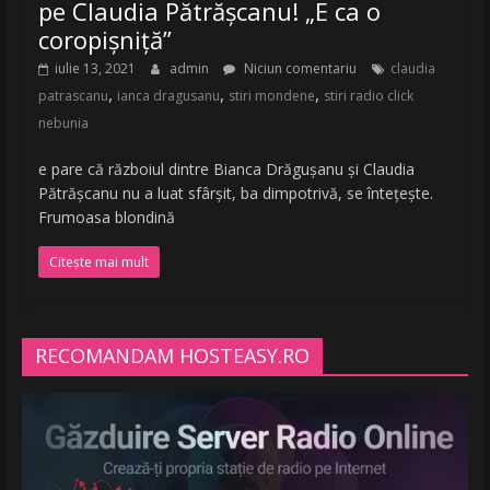
pe Claudia Pătrășcanu! „E ca o
coropișniță”
iulie 13, 2021
admin
Niciun comentariu
claudia
,
,
,
patrascanu
ianca dragusanu
stiri mondene
stiri radio click
nebunia
e pare că războiul dintre Bianca Drăgușanu și Claudia
Pătrășcanu nu a luat sfârșit, ba dimpotrivă, se întețește.
Frumoasa blondină
Citește mai mult
RECOMANDAM HOSTEASY.RO