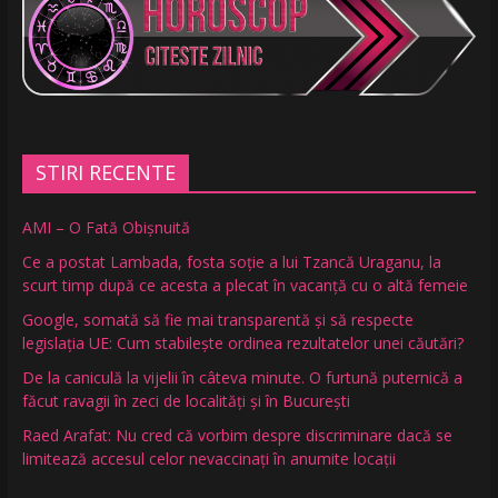
STIRI RECENTE
AMI – O Fată Obişnuită
Ce a postat Lambada, fosta soție a lui Tzancă Uraganu, la
scurt timp după ce acesta a plecat în vacanță cu o altă femeie
Google, somată să fie mai transparentă și să respecte
legislația UE: Cum stabilește ordinea rezultatelor unei căutări?
De la caniculă la vijelii în câteva minute. O furtună puternică a
făcut ravagii în zeci de localități și în București
Raed Arafat: Nu cred că vorbim despre discriminare dacă se
limitează accesul celor nevaccinați în anumite locații