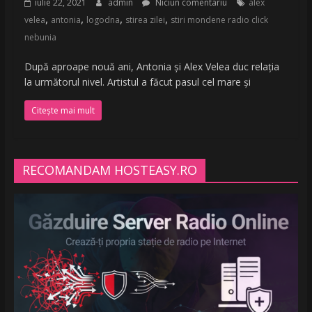
iulie 22, 2021
admin
Niciun comentariu
alex
,
,
,
,
velea
antonia
logodna
stirea zilei
stiri mondene radio click
nebunia
După aproape nouă ani, Antonia și Alex Velea duc relația
la următorul nivel. Artistul a făcut pasul cel mare și
Citește mai mult
RECOMANDAM HOSTEASY.RO