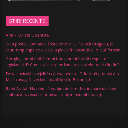
STIRI RECENTE
AMI – O Fată Obişnuită
Ce a postat Lambada, fosta soție a lui Tzancă Uraganu, la
scurt timp după ce acesta a plecat în vacanță cu o altă femeie
Google, somată să fie mai transparentă și să respecte
legislația UE: Cum stabilește ordinea rezultatelor unei căutări?
De la caniculă la vijelii în câteva minute. O furtună puternică a
făcut ravagii în zeci de localități și în București
Raed Arafat: Nu cred că vorbim despre discriminare dacă se
limitează accesul celor nevaccinați în anumite locații