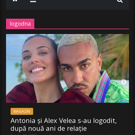
www.radiobelea.ro
SE
ASCULTA
logodna
HITURILE
LA
Radio
Belea
Romania
|
www.radiobelea.ro
MAGAZIN
Antonia și Alex Velea s-au logodit,
după nouă ani de relație