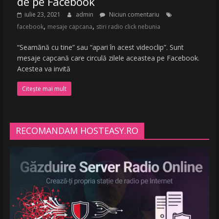
de pe Facebook
iulie 23, 2021
admin
Niciun comentariu
,
,
facebook
mesaje capcana
stiri radio click nebunia
“Seamănă cu tine” sau “apari în acest videoclip”. Sunt
mesaje capcană care circulă zilele aceastea pe Facebook.
Acestea va invită
Citește mai mult
RECOMANDAM HOSTEASY.RO