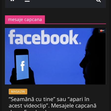
www.radiobelea.ro
SE
ASCULTA
mesaje capcana
HITURILE
LA
Radio
Belea
Romania
|
www.radiobelea.ro
MAGAZIN
“Seamănă cu tine” sau “apari în
acest videoclip”. Mesajele capcană