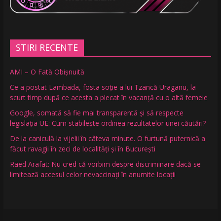
STIRI RECENTE
AMI – O Fată Obişnuită
Ce a postat Lambada, fosta soție a lui Tzancă Uraganu, la
scurt timp după ce acesta a plecat în vacanță cu o altă femeie
Google, somată să fie mai transparentă și să respecte
legislația UE: Cum stabilește ordinea rezultatelor unei căutări?
De la caniculă la vijelii în câteva minute. O furtună puternică a
făcut ravagii în zeci de localități și în București
Raed Arafat: Nu cred că vorbim despre discriminare dacă se
limitează accesul celor nevaccinați în anumite locații