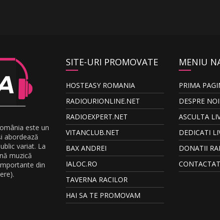
SITE-URI PROMOVATE
MENIU N
HOSTEASY ROMANIA
PRIMA PAGI
RADIOURIONLINE.NET
DESPRE NOI
RADIOEXPERT.NET
ASCULTA LI
România este un
VITANCLUB.NET
DEDICATI LI
și abordează
blic variat. La
BAX ANDREI
DONATII RA
ună muzică
IALOC.RO
CONTACTAT
 importante din
ere).
TAVERNA RACILOR
HAI SA TE PROMOVAM