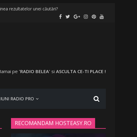
nea rezultatelor unei căutări?
alități și în București
ccinați în anumite locații
plecat în vacanță cu o altă femeie
Ramai pe
'RADIO BELEA'
si
ASCULTA CE-TI PLACE !
IUNI RADIO PRO
RECOMANDAM HOSTEASY.RO