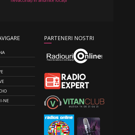
nevaccinați în anumite locații
AVIGARE
PARTENERI NOSTRI
NA
VE
VE
DIO
I-NE