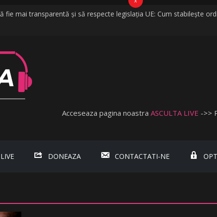
x
fie mai transparentă și să respecte legislația UE: Cum stabilește ordi
ijelii în câteva minute. O furtună puternică a făcut ravagii în zeci de loc
ed că vorbim despre discriminare dacă se limitează accesul celor neva
şnuită
da, fosta soție a lui Tzancă Uraganu, la scurt timp după ce acesta a 
Acceseaza pagina noastra
ASCULTA LIVE
->> 
 LIVE
DONEAZA
CONTACTATI-NE
OPT
.ro