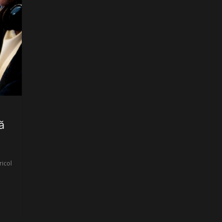
ă
ricol