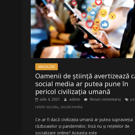
LA
Radio
Belea
Romania
|
www.radiobelea.ro
MAGAZIN
Oamenii de știință avertizează c
social media ar putea pune în
pericol civilizația umană
iulie 4, 2021
admin
Niciun comentariu
pe
,
retele sociale
social media
Ce-ar fi dacă civilizația umană ar putea supraviețui
războaielor și pandemiilor, însă nu și rețelelor de
socializare online? Aceasta este