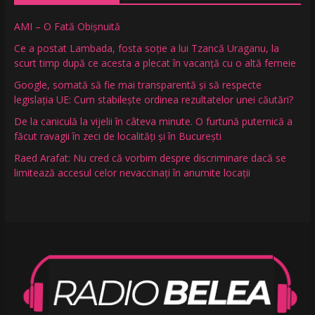
AMI – O Fată Obişnuită
Ce a postat Lambada, fosta soție a lui Tzancă Uraganu, la
scurt timp după ce acesta a plecat în vacanță cu o altă femeie
Google, somată să fie mai transparentă și să respecte
legislația UE: Cum stabilește ordinea rezultatelor unei căutări?
De la caniculă la vijelii în câteva minute. O furtună puternică a
făcut ravagii în zeci de localități și în București
Raed Arafat: Nu cred că vorbim despre discriminare dacă se
limitează accesul celor nevaccinați în anumite locații