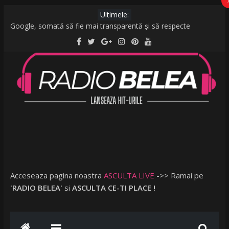
Ultimele:
Google, somată să fie mai transparentă și să respecte
legislația UE: Cum stabilește ordinea rezultatelor unei căutări?
De la caniculă la vijelii în câteva minute. O furtună puternică a
făcut ravagii în zeci de localități și în București
Raed Arafat: Nu cred că vorbim despre discriminare dacă se
limitează accesul celor nevaccinați în anumite locații
AMI – O Fată Obişnuită
Ce a postat Lambada, fosta soție a lui Tzancă Uraganu, la
scurt timp după ce acesta a plecat în vacanță cu o altă femeie
Acceseaza pagina noastra
ASCULTA LIVE
->> Ramai pe
'RADIO BELEA'
si
ASCULTA CE-TI PLACE !