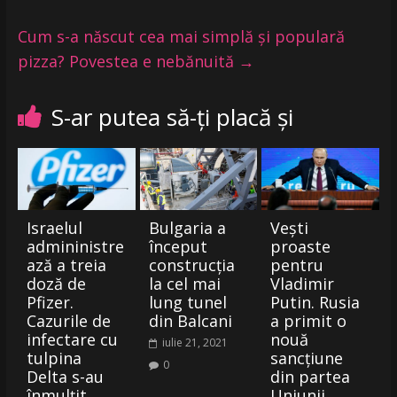
Cum s-a născut cea mai simplă și populară
pizza? Povestea e nebănuită
→
S-ar putea să-ți placă și
Israelul
Bulgaria a
Vești
admininistre
început
proaste
ază a treia
construcția
pentru
doză de
la cel mai
Vladimir
Pfizer.
lung tunel
Putin. Rusia
Cazurile de
din Balcani
a primit o
infectare cu
nouă
iulie 21, 2021
tulpina
sancțiune
0
Delta s-au
din partea
înmulțit
Uniunii