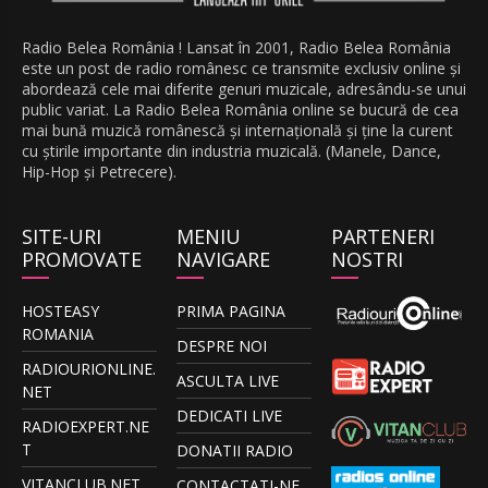
Radio Belea România ! Lansat în 2001, Radio Belea România
este un post de radio românesc ce transmite exclusiv online și
abordează cele mai diferite genuri muzicale, adresându-se unui
public variat. La Radio Belea România online se bucură de cea
mai bună muzică românescă și internațională și ține la curent
cu știrile importante din industria muzicală. (Manele, Dance,
Hip-Hop și Petrecere).
SITE-URI
MENIU
PARTENERI
PROMOVATE
NAVIGARE
NOSTRI
HOSTEASY
PRIMA PAGINA
ROMANIA
DESPRE NOI
RADIOURIONLINE.
ASCULTA LIVE
NET
DEDICATI LIVE
RADIOEXPERT.NE
T
DONATII RADIO
VITANCLUB.NET
CONTACTATI-NE