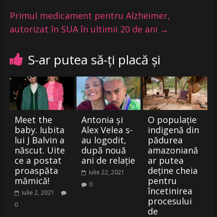
Primul medicament pentru Alzheimer,
autorizat în SUA în ultimii 20 de ani
→
S-ar putea să-ți placă și
Meet the
Antonia și
O populație
baby. Iubita
Alex Velea s-
indigenă din
lui J Balvin a
au logodit,
pădurea
născut. Uite
după nouă
amazoniană
ce a postat
ani de relație
ar putea
proaspăta
deține cheia
iulie 22, 2021
mămică!
pentru
0
încetinirea
iulie 2, 2021
procesului
0
de