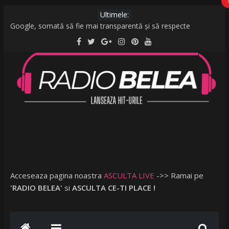
Ultimele:
Google, somată să fie mai transparentă și să respecte
legislația UE: Cum stabilește ordinea rezultatelor unei căutări?
De la caniculă la vijelii în câteva minute. O furtună puternică a
făcut ravagii în zeci de localități și în București
Raed Arafat: Nu cred că vorbim despre discriminare dacă se
limitează accesul celor nevaccinați în anumite locații
AMI – O Fată Obişnuită
Ce a postat Lambada, fosta soție a lui Tzancă Uraganu, la
scurt timp după ce acesta a plecat în vacanță cu o altă femeie
Acceseaza pagina noastra
ASCULTA LIVE
->> Ramai pe
'RADIO BELEA'
si
ASCULTA CE-TI PLACE !