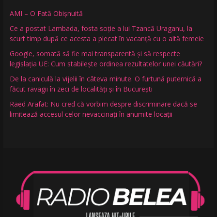
AMI – O Fată Obişnuită
Ce a postat Lambada, fosta soție a lui Tzancă Uraganu, la
scurt timp după ce acesta a plecat în vacanță cu o altă femeie
Google, somată să fie mai transparentă și să respecte
legislația UE: Cum stabilește ordinea rezultatelor unei căutări?
De la caniculă la vijelii în câteva minute. O furtună puternică a
făcut ravagii în zeci de localități și în București
Raed Arafat: Nu cred că vorbim despre discriminare dacă se
limitează accesul celor nevaccinați în anumite locații