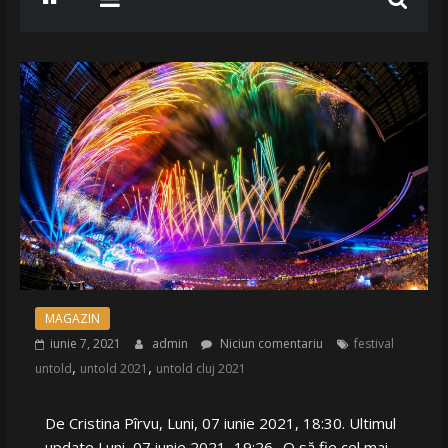
MAGAZIN
iunie 7, 2021
admin
Niciun comentariu
festival
,
,
untold
untold 2021
untold cluj 2021
De Cristina Pîrvu, Luni, 07 iunie 2021, 18:30. Ultimul
update Luni, 07 iunie 2021, 19:26 „O să fie cel mai