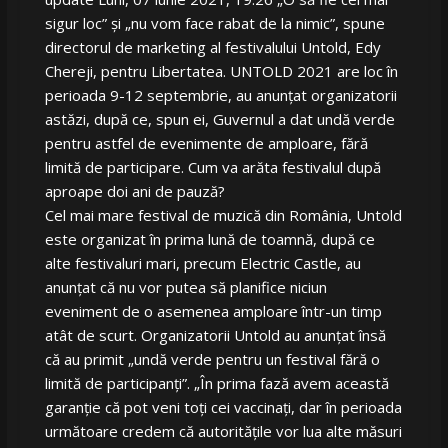
sigur loc” și „nu vom face rabat de la nimic”, spune
directorul de marketing al festivalului Untold, Edy
Chereji, pentru Libertatea. UNTOLD 2021 are loc în
perioada 9-12 septembrie, au anunțat organizatorii
astăzi, după ce, spun ei, Guvernul a dat undă verde
pentru astfel de evenimente de amploare, fără
limită de participare. Cum va arăta festivalul după
aproape doi ani de pauză?
Cel mai mare festival de muzică din România, Untold
este organizat în prima lună de toamnă, după ce
alte festivaluri mari, precum Electric Castle, au
anunțat că nu vor putea să planifice niciun
eveniment de o asemenea amploare într-un timp
atât de scurt. Organizatorii Untold au anunțat însă
că au primit „undă verde pentru un festival fără o
limită de participanți”. „În prima fază avem această
garanție că pot veni toți cei vaccinați, dar în perioada
următoare credem că autoritățile vor lua alte măsuri